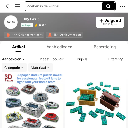
Zoeken in de winkel
Funy Fox
Volgend
284 Volgers
4.88
Verkoper
Productinformatie: Prijsopenbaring, Verkoop- en Voorraadgegevens.
4K+ Onlangs verkocht
1K+ Opnieuw kopen
Artikel
Aanbiedingen
Beoordeling
Aanbevolen
Meest Populair
Prijs
Filteren
Categorie
Materiaal