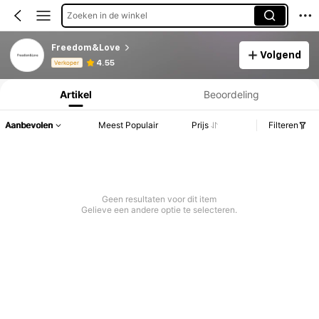
Zoeken in de winkel
Freedom&Love
Volgend
Productinformatie: Prijsopenbaring, Verkoop- en Voorraadgegevens.
4.55
Verkoper
Artikel
Beoordeling
Aanbevolen
Meest Populair
Prijs
Filteren
Geen resultaten voor dit item
Gelieve een andere optie te selecteren.