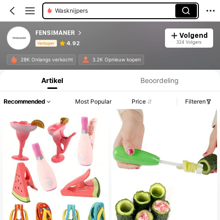
Cadeaupapier Tassen
FENSIMANER
Volgend
324 Volgers
4.92
Verkoper
Productinformatie: Prijsopenbaring, Verkoop- en Voorraadgegevens.
28K Onlangs verkocht
3.2K Opnieuw kopen
Artikel
Beoordeling
Recommended
Most Popular
Price
Filteren