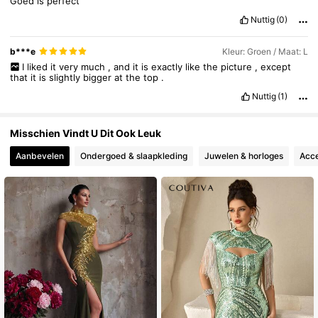
Goed
is
perfect
Nuttig
(0)
b***e
Kleur: Groen / Maat: L
I
liked
it
very
much
,
and
it
is
exactly
like
the
picture
,
except
that
it
is
slightly
bigger
at
the
top
.
Nuttig
(1)
Misschien Vindt U Dit Ook Leuk
Aanbevelen
Ondergoed & slaapkleding
Juwelen & horloges
Acce