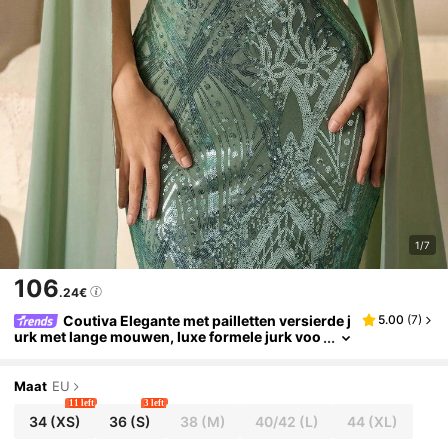
1/7
106
.24€
Coutiva Elegante met pailletten versierde j
5.00
(
7
)
urk met lange mouwen, luxe formele jurk voo
r banketten
Maat
EU
11 left
3 left
34
(XS)
36
(S)
38
(M)
40/42
(L)
44
(XL)