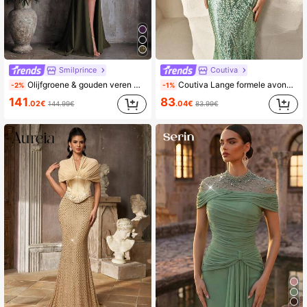
Smilprince
Coutiva
Olijfgroene & gouden veren met kralen geborduurde hoge kraag korte mouwen hoge split visstaart strik luxe vintage avondjurk bruiloft feest herfst
Coutiva Lange formele avondjurk voor dames met paillettenmanchetten en kwastjes (stijl met zware afwerking)
-2%
-1%
141
83
.02€
.04€
144.99€
83.99€