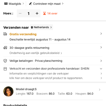
Maatgids
Controleer mijn maat
Hoev.:
14 over
Verzenden naar
Netherlands
Gratis verzending
Geschatte levertijd:
augustus 11 - augustus 14
30-daagse gratis retournering
Onderhevig aan eerlijk gebruiksbeleid
Veilige betalingen · Privacybescherming
Verkocht en verzonden door professionele handelaar: SHEIN
Informatie en verplichtingen van de verkoper
klik hier om deze verkoper en/of product te rapporteren.
Model draagt:
S
Lengte:
167.0
Boezem:
86.0
Taille:
63.0
Heupen:
94.0
Productdetails