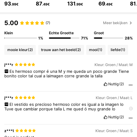
93
87
131
69
81
.99€
.49€
.99€
.49€
197K Volgers
4.72
5.00
(7)
Meer bekijken
197K Volgers
4.72
Klein
Echte Grootte
Groot
1%
71%
28%
197K Volgers
4.72
mooie kleur
(2)
trouw aan het beeld
(2)
mooi
(1)
liefde
(1)
j***r
Kleur: Groen / Maat: M
197K Volgers
4.72
Es
hermoso
compr
é
una
M
y
me
queda
un
poco
grande
Tiene
bonito
color
tal
cual
a
laimagen
corre
grande
la
talla
Nuttig
(2)
197K Volgers
4.72
j***r
Kleur: Groen / Maat: L
El
vestido
es
precioso
hermoso
color
es
igual
a
la
imagen
lo
Tuve
que
cambiar
porque
talla
L
me
qued
ó
muy
grande
lo
197K Volgers
4.72
recomiendo
Nuttig
(2)
z***l
Kleur: Groen / Maat: S