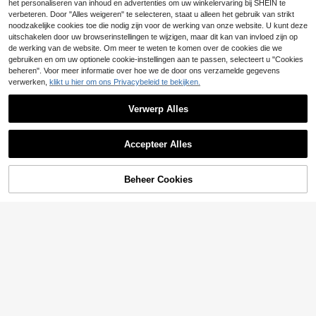
106
het personaliseren van inhoud en advertenties om uw winkelervaring bij SHEIN te
101
.49€
.99€
verbeteren. Door "Alles weigeren" te selecteren, staat u alleen het gebruik van strikt
noodzakelijke cookies toe die nodig zijn voor de werking van onze website. U kunt deze
uitschakelen door uw browserinstellingen te wijzigen, maar dit kan van invloed zijn op
de werking van de website. Om meer te weten te komen over de cookies die we
gebruiken en om uw optionele cookie-instellingen aan te passen, selecteert u "Cookies
beheren". Voor meer informatie over hoe we de door ons verzamelde gegevens
verwerken,
klikt u hier om ons Privacybeleid te bekijken.
Verwerp Alles
Accepteer Alles
Beheer Cookies
TOEVOEGEN AAN WINKELWAGEN
Aureia
Haute Glamour
Aureia Elegante, luxe vanillegroene jurk met lange mouwen, 3D-kralenborduurwerk, transparante halslijn, handgemaakte kralenversiering in de taille, geplooide fishtail-zoom en zijsplit. Geschikt voor dates, bruiloften, vrijgezellenfeesten, diploma-uitreikingen en alle formele gelegenheden.
Faeriesty Elegante avondjurk met 3D bloemdetails en sculpturaal tailleontwerp herfst
97
19 over
.49€
74
.80€