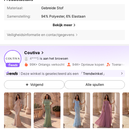
Materiaal:
Gebreide Stof
Samenstelling:
94% Polyester, 6% Elastaan
Bekijk meer
Veiligheidsinformatie en contactgegevens
197K Volgers
4.72
Coutiva
4***5
is aan het browsen
197K Volgers
4.72
99K+ Onlangs verkocht
94K+ Opnieuw kopen
Toename va
Deze winkel is geselecteerd als een
「Trendwinkel」
197K Volgers
4.72
Volgend
Alle spullen
197K Volgers
4.72
197K Volgers
4.72