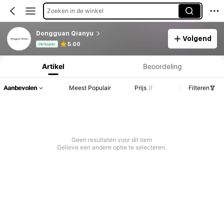
Zoeken in de winkel
Dongguan Qianyu
Volgend
Productinformatie: Prijsopenbaring, Verkoop- en Voorraadgegevens.
5.00
Verkoper
Artikel
Beoordeling
Aanbevolen
Meest Populair
Prijs
Filteren
Geen resultaten voor dit item
Gelieve een andere optie te selecteren.