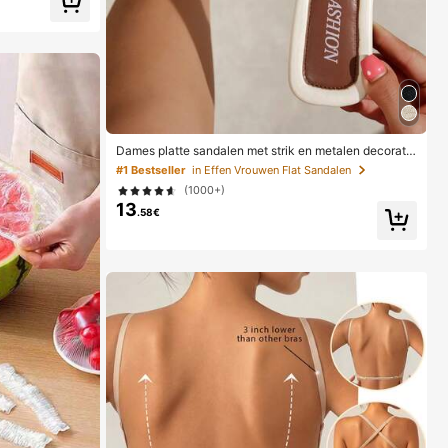
tterij niet inbeg
mer must have
Dames platte sandalen met strik en metalen decorati
e, geweven van stro, comfortabele minimalistische sti
#1 Bestseller
in Effen Vrouwen Flat Sandalen
jl voor vakantie, strand, thuis, dagelijks gebruik, witte
(1000+)
geweven open-teen slippers voor de zomer, boho chi
13
c
.58€