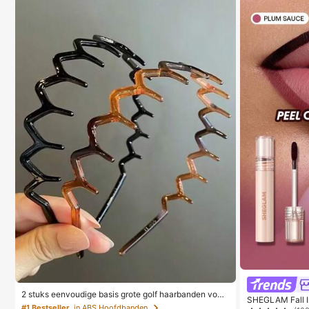
2 stuks eenvoudige basis grote golf haarbanden voor
SHEGLAM Fall In
dames, make-up haarbanden, plastic haarbanden, vo
#1 Bestseller
in ABS Hoofdbanden