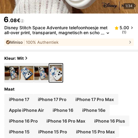
1/34
6
.08€
Disney Stitch Space Adventure telefoonhoesje met
5.00
all-over print, transparant, magnetisch en scho
(1)
kbestendig, geschikt voor iPhone 17 Pro Max/1
Miniso
100% Authentiek
7 Pro/17 Air/17/16/15/14/13/12/11/X/XS Pro/Pro Max
-serie. Ook geschikt als iPhone 17 Pro Max hoesje, i
Phone 17 Pro hoesje of iPhone 17 hoesje. Ideaal als
cadeautje voor in de kerstsok of voor je vriendin.
Kleur: Wit
Maat
iPhone 17
iPhone 17 Pro
iPhone 17 Pro Max
Apple iPhone Air
iPhone 16
iPhone 16e
iPhone 16 Pro
iPhone 16 Pro Max
iPhone 16 Plus
iPhone 15
iPhone 15 Pro
iPhone 15 Pro Max