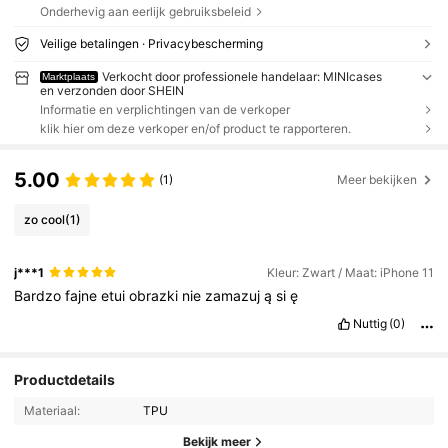
Onderhevig aan eerlijk gebruiksbeleid
Veilige betalingen · Privacybescherming
Verkocht door professionele handelaar: MINIcases
Marktplaats
en verzonden door SHEIN
Informatie en verplichtingen van de verkoper
klik hier om deze verkoper en/of product te rapporteren.
5.00
(1)
Meer bekijken
zo cool
(1)
j***1
Kleur: Zwart / Maat: iPhone 11
Bardzo
fajne
etui
obrazki
nie
zamazuj
ą
si
ę
Nuttig
(0)
Productdetails
Materiaal:
TPU
Bekijk meer