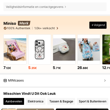
Veiligheidsinformatie en contactgegevens
Miniso
Volgend
100% Authentiek
1.0k+ verkocht
7
5
5
26
12
.12€
.35€
.71€
.88€
.7
MINIcases
Misschien Vindt U Dit Ook Leuk
Aanbevelen
Elektronica
Tassen & Bagage
Sport & Buitenleven