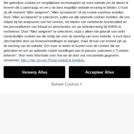
We gebruiken cookies en vergelijkbare technologieën op onze website om de dienst te
e Transparante Telefoonhoes Comp
5
GIIPPA 1 stuk Ditsy bloemenpatroon
.82€
atibel Met IPhone 17/17 Pro/17 Pro
leveren die u aanvraagt, en om u de best mogelijke website-ervaring te bieden. U kunt
ontwerp, telefoonhoesje voor Phon
5
Max/17 Air/16/15/14/13/12/11/X Seri
op elk moment "Alles weigeren", "Alles accepteren" of uw cookie-voorkeur instellen.
.08€
e 17 Pro Max, compatibel met Phon
e Iphone 17 Pro Max Hoes Iphone 1
Door "Alles accepteren" te selecteren, zullen we alle optionele cookies instellen, die ons
e 16 Pro Max, 15 Pro Max, 14 Pro M
7 Pro Hoes Iphone 17 Hoes De Vrie
ax, Koreaanse stijl hoogwaardig mo
helpen bij het analyseren van het verkeer, het bieden van verbeterde functionaliteit en
ndin,Ideaal Cadeau Voor Anime Fan
dieus en interessant telefoonhoesj
het personaliseren van inhoud en advertenties om uw winkelervaring bij SHEIN te
s
e, compatibel met 11/12/13/14/15/1
verbeteren. Door "Alles weigeren" te selecteren, staat u alleen het gebruik van strikt
6 Pro Max Plus, elegant ontwerp ge
noodzakelijke cookies toe die nodig zijn voor de werking van onze website. U kunt deze
schikt voor mannen en vrouwen, pe
uitschakelen door uw browserinstellingen te wijzigen, maar dit kan van invloed zijn op
rfect cadeau voor vriendin op Kerst
de werking van de website. Om meer te weten te komen over de cookies die we
mis, Valentijnsdag, Pasen, bruiloftss
gebruiken en om uw optionele cookie-instellingen aan te passen, selecteert u "Cookies
eizoen en verjaardag!
beheren". Voor meer informatie over hoe we de door ons verzamelde gegevens
verwerken,
klikt u hier om ons Privacybeleid te bekijken.
Verwerp Alles
Accepteer Alles
Miniso
Beheer Cookies
TOEVOEGEN AAN WINKELWAGEN
MINISO Hello Kitty Strik Magnetisc
he Transparante Telefoonhoes Com
5
.86€
5.90€
patibel Met IPhone 17/17 Pro/17 Pro
Max/17 Air/16/15/14/13/12/11/X Seri
e Iphone 17 Pro Max Hoes Iphone 1
7 Pro Hoes Iphone 17 Hoes De Vrie
1 st. modieuze minimalistische
NEW
ndin,Ideaal Cadeau Voor Anime Fan
telefoonhoes met oceaanprint, tran
4
.49€
s
sparante PC-hoes met magnetisch
e matte frame in roze, compatibel m
et iPhone 11 12 13 14 15 16 16 Pro
Max, grote opening, schildpadschild