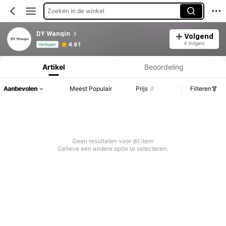
Zoeken in de winkel
DY Wanqin
Volgend
Productinformatie: Prijsopenbaring, Verkoop- en Voorraadgegevens.
4 Volgers
4.61
Verkoper
Artikel
Beoordeling
Aanbevolen
Meest Populair
Prijs
Filteren
Geen resultaten voor dit item
Gelieve een andere optie te selecteren.