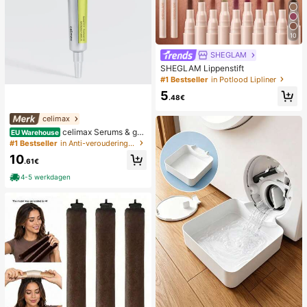
10
SHEGLAM
SHEGLAM Lippenstift
#1 Bestseller
in Potlood Lipliner
5
.48€
celimax
celimax Serums & gez
EU Warehouse
ichtsbehandelingen
#1 Bestseller
in Anti-veroudering Serums & Gezichtsbehandelingen
10
.61€
4-5 werkdagen