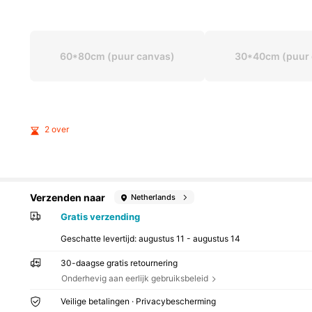
60*80cm (puur canvas)
30*40cm (puur 
2 over
Verzenden naar
Netherlands
Gratis verzending
Geschatte levertijd:
augustus 11 - augustus 14
30-daagse gratis retournering
Onderhevig aan eerlijk gebruiksbeleid
Veilige betalingen · Privacybescherming