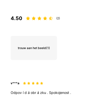
4.50
(2)
trouw aan het beeld
(1)
v***a
Odpov
í
d
á
obr
á
zku
.
Spokojenost
.