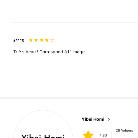
a***0
Tr
è
s
beau
!
Correspond
à
l
'
image
28 Volgers
4.80
28 Volgers
Yibei Homi
4.80
n***i
gevolgd
1 dag ge