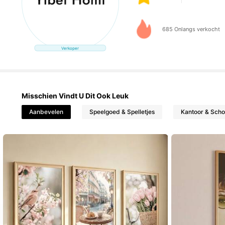
28 Volgers
4.80
685 Onlangs verkocht
Verkoper
28 Volgers
4.80
Misschien Vindt U Dit Ook Leuk
28 Volgers
Aanbevelen
Speelgoed & Spelletjes
Kantoor & Scho
4.80
28 Volgers
4.80
28 Volgers
4.80