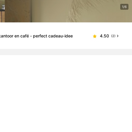
1/6
antoor en café - perfect cadeau-idee
4.50
(2)