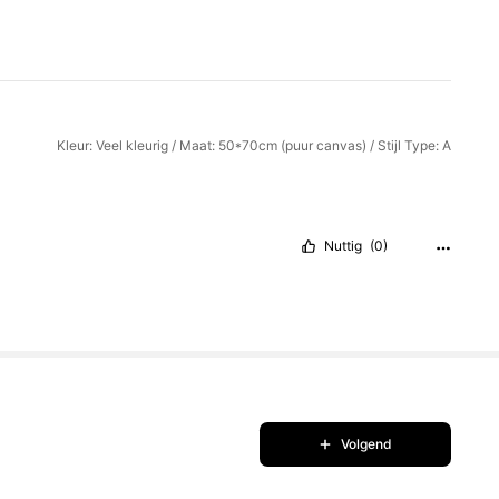
Kleur: Veel kleurig / Maat: 50*70cm (puur canvas) / Stijl Type: A
Nuttig
(0)
Volgend