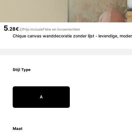
5
.28€
Prijs inclusief btw en invoerrechten
Chique canvas wanddecoratie zonder lijst - levendige, mode
Stijl Type
A
Maat