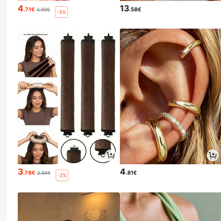
4
13
.71€
.58€
4.99€
-5%
3
4
.78€
.81€
3.88€
-2%