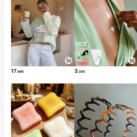
17
3
.99€
.35€