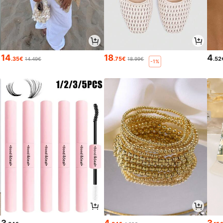
14
18
4
.35€
.75€
.52
14.49€
18.99€
-1%
3
4
3