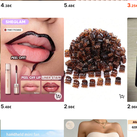
4
5
3
.38€
.48€
.25
5
2
2
.48€
.98€
.96