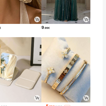
9
€
.99€
5