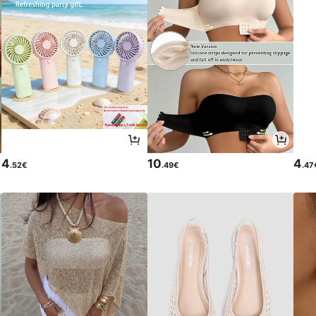
4
10
4
.52€
.49€
.47