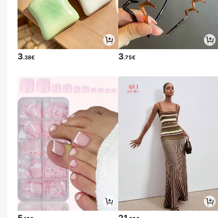
3
3
.38€
.75€
5
21