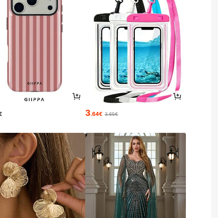
3
€
.64€
3.65€