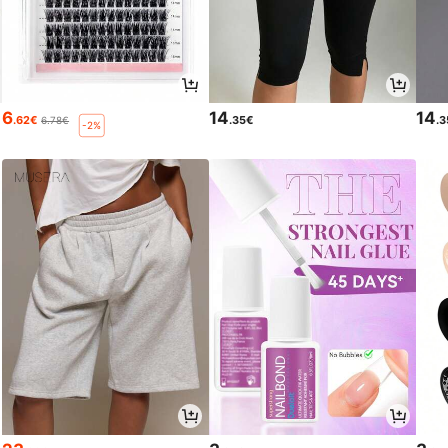
6
14
14
.62€
.35€
.
6.78€
-2%