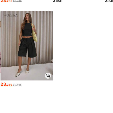
23
3
3
.26€
.65€
.64
23.49€
23
.26€
23.49€