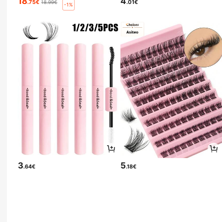
18
4
.75€
.01€
18.99€
-1%
3
5
.64€
.18€