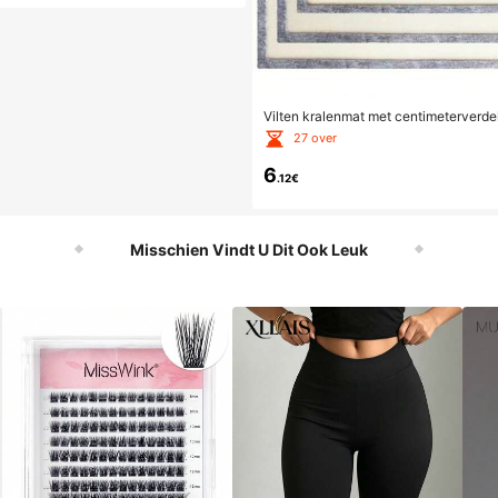
Vilten kralenmat met centimeterverdeli
nontwerp voor het maken van sierade
27 over
gdheden, geschikt voor het maken va
6
.12€
Misschien Vindt U Dit Ook Leuk