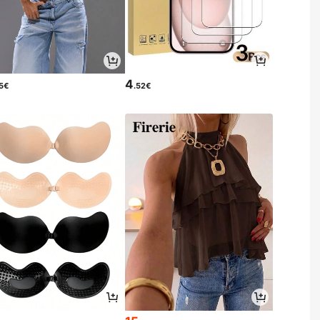
4
35€
.52€