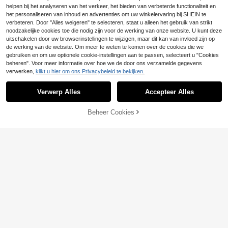
el, zacht, lichtgewicht en ademend,
helpen bij het analyseren van het verkeer, het bieden van verbeterde functionaliteit en
geschikt voor pasgeborenen van 0-
het personaliseren van inhoud en advertenties om uw winkelervaring bij SHEIN te
1-2-3 jaar, 6-9 maanden, geschikt
verbeteren. Door "Alles weigeren" te selecteren, staat u alleen het gebruik van strikt
voor buiten, casual, feestjes en als
noodzakelijke cookies toe die nodig zijn voor de werking van onze website. U kunt deze
vakantiecadeau.
uitschakelen door uw browserinstellingen te wijzigen, maar dit kan van invloed zijn op
de werking van de website. Om meer te weten te komen over de cookies die we
gebruiken en om uw optionele cookie-instellingen aan te passen, selecteert u "Cookies
beheren". Voor meer informatie over hoe we de door ons verzamelde gegevens
verwerken,
klikt u hier om ons Privacybeleid te bekijken.
Verwerp Alles
Accepteer Alles
Beheer Cookies
TOEVOEGEN AAN WINKELWAGEN
6
6
Willekeurig verzonden 1 van
NEW
10
4, baby meisjes casual schattige kl
.49€
Souflis
eurrijke luipaardprint zomer vakanti
e zachte spaghettibandjes jurk, zo
Souflis Souflis Babymeisjes fluwele
merjurken
12
n jurk met pofmouwen, bloemenprin
.49€
t, strik en hoofdband, schattig en el
egant voor elke dag, op vakantie en
in vrijetijdskleding