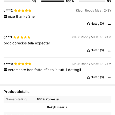
0%
100%
0%
c***2
Kleur: Rood / Maat: 2-3Y
nice
thanks
Shein
.
Nuttig
(0)
g***l
Kleur: Rood / Maat: 18-24M
prdcioprecios
tela
expectar
Nuttig
(0)
c***9
Kleur: Rood / Maat: 18-24M
veramente
ben
fatto
rifinito
in
tutti
i
dettagli
Nuttig
(0)
Productdetails
Samenstelling:
100% Polyester
Bekijk meer