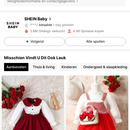
Veiligheidsinformatie en contactgegevens
SHEIN Baby
743K Volgers
4.92
l***2
betaalde
1 dag geleden
r***a
gevolgd
3 uur geleden
3.8M Onlangs verkocht
4.1M Opnieuw kopen
743K Volgers
4.92
Volgend
Alle spullen
Misschien Vindt U Dit Ook Leuk
743K Volgers
4.92
Aanbevelen
Thuis & living
Kinderen
Ondergoed & slaapkleding
743K Volgers
4.92
743K Volgers
4.92
743K Volgers
4.92