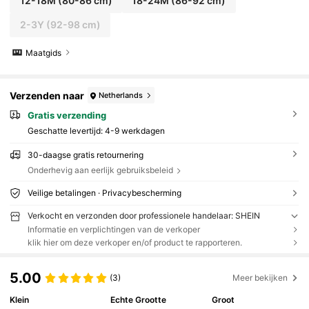
12-18M
(80-86 cm)
18-24M
(86-92 cm)
2-3Y
(92-98 cm)
Maatgids
Verzenden naar
Netherlands
Gratis verzending
Geschatte levertijd:
4-9 werkdagen
30-daagse gratis retournering
Onderhevig aan eerlijk gebruiksbeleid
Veilige betalingen · Privacybescherming
Verkocht en verzonden door professionele handelaar: SHEIN
Informatie en verplichtingen van de verkoper
klik hier om deze verkoper en/of product te rapporteren.
5.00
(3)
Meer bekijken
Klein
Echte Grootte
Groot