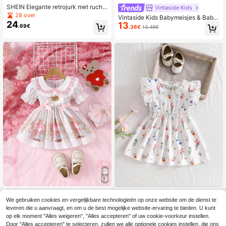
SHEIN Elegante retrojurk met ruche
Vintaside Kids
skraag en klokmouw voor babymei
28 over
Vintaside Kids Babymeisjes & Babyj
sjes, lente/herfst
24
13
ongens Lente/Zomer Nieuwe Bloem
.69€
.36€
13.49€
en Geborduurde Lange Mouw Rond
e Hals Jurk, Pastorale Stijl Verfrisse
nd Patroon, Comfortabele Pasvorm,
Geschikt Voor Buiten Spelen, Thuis
Vrije Tijd, Kerstmis, Vakantie Casual
Kleding, Feest En Meer Gelegenhed
en
SHEIN Babymeisje schattige cartoo
WorldyKids Wardrobe
19
n beer bedrukte Peter Pan kraag ko
We gebruiken cookies en vergelijkbare technologieën op onze website om de dienst te
.30€
19.49€
1 stuk babyjurkje zonder mou
NEW
rte zomerjurk met pofmouwen
leveren die u aanvraagt, en om u de best mogelijke website-ervaring te bieden. U kunt
9
wen met bloemenprint voor meisjes,
.87€
op elk moment "Alles weigeren", "Alles accepteren" of uw cookie-voorkeur instellen.
casual A-lijn jurkje met ronde hals,
Door "Alles accepteren" te selecteren, zullen we alle optionele cookies instellen, die ons
schattige prinsessenstijl, comfortab