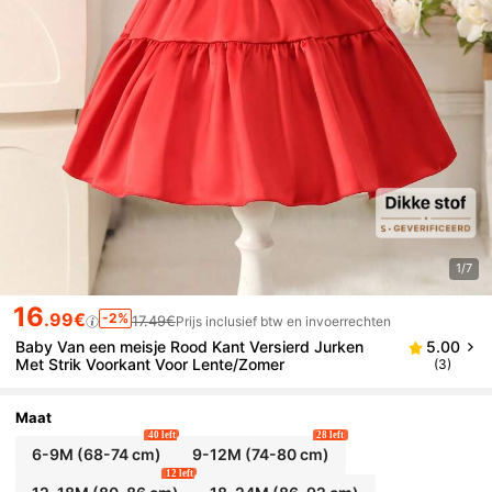
1/7
16
.99€
-2%
17.49€
Prijs inclusief btw en invoerrechten
Baby Van een meisje Rood Kant Versierd Jurken
5.00
Met Strik Voorkant Voor Lente/Zomer
(3)
Maat
40 left
28 left
6-9M
(68-74 cm)
9-12M
(74-80 cm)
12 left