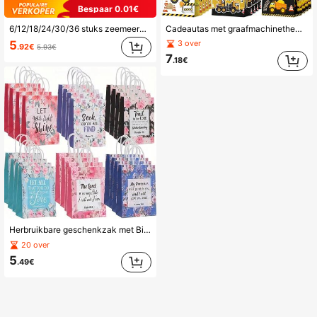
Bespaar 0.01€
6/12/18/24/30/36 stuks zeemeerminthema feestcadeautasjes met handvatten, parelmoer zeemeermin cadeautasjes, onderwater voedselcadeauverpakkingen, geschikt voor verjaardagsfeestdecoraties, snackcadeauverpakkingen
Cadeautas met graafmachinethema, bedrukte draagtas voor bouwvoertuigen, draagbare snoepgeschenkzak met cartoon-bouwthema, geschikt voor verjaardags-, vakantie- en bouwfeestdecoraties
5
3 over
.92€
5.93€
7
.18€
Herbruikbare geschenkzak met Bijbelvers en bloemmotief, papieren geschenkzak met christelijk doophandvat voor vrouwen, bruiloft, verjaardagscadeauverpakking
20 over
5
.49€