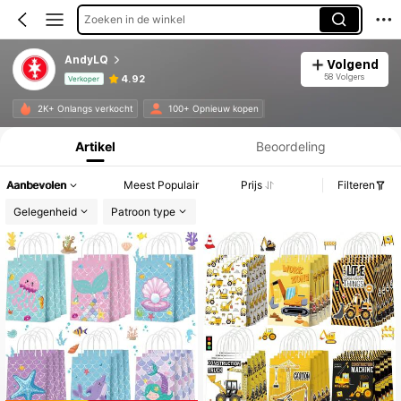
Zoeken in de winkel
AndyLQ
Volgend
58 Volgers
4.92
Verkoper
Productinformatie: Prijsopenbaring, Verkoop- en Voorraadgegevens.
2K+ Onlangs verkocht
100+ Opnieuw kopen
Artikel
Beoordeling
Aanbevolen
Meest Populair
Prijs
Filteren
Gelegenheid
Patroon type