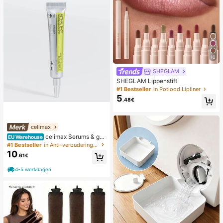
10
SHEGLAM
SHEGLAM Lippenstift
#1 Bestseller
in Potlood Lipliner
5
.48€
celimax
celimax Serums & gez
EU Warehouse
ichtsbehandelingen
#1 Bestseller
in Anti-veroudering Serums & Gezichtsbehandelingen
10
.61€
4-5 werkdagen