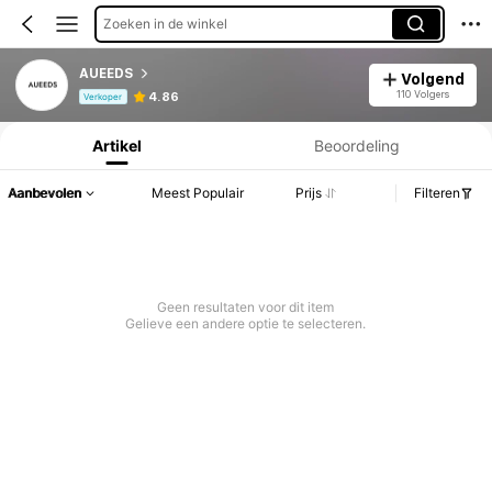
Zoeken in de winkel
AUEEDS
Volgend
Productinformatie: Prijsopenbaring, Verkoop- en Voorraadgegevens.
110 Volgers
4.86
Verkoper
Artikel
Beoordeling
Aanbevolen
Meest Populair
Prijs
Filteren
Geen resultaten voor dit item
Gelieve een andere optie te selecteren.