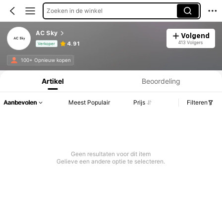
Zoeken in de winkel
AC Sky
Volgend
413 Volgers
4.91
Verkoper
Productinformatie: Prijsopenbaring, Verkoop- en Voorraadgegevens.
100+ Opnieuw kopen
Artikel
Beoordeling
Aanbevolen
Meest Populair
Prijs
Filteren
Geen resultaten voor dit item
Gelieve een andere optie te selecteren.