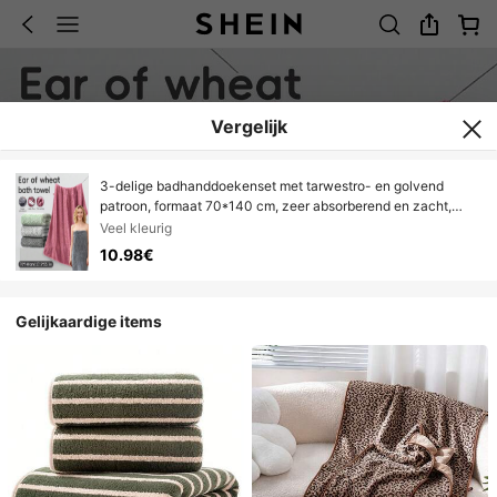
Vergelijk
3-delige badhanddoekenset met tarwestro- en golvend
patroon, formaat 70*140 cm, zeer absorberend en zacht,
geschikt voor badkamer, sportschool, sauna, kan ook als
Veel kleurig
handdoek gebruikt worden.
10.98€
Gelijkaardige items