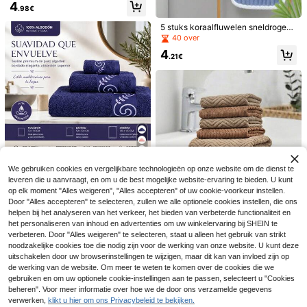
4
cartoonpatronen. Deze duurzame,
.98€
snel drogende handdoek is perfect
voor gebruik op het strand, in het z
5 stuks koraalfluwelen sneldrogend
wembad of in het recreatiecentrum.
e handdoeken, absorberend voor v
40 over
Zandbestendig en UV-beschermen
olwassenen, gezichtsreiniging, niet
4
d, lichtgewicht en comfortabel, ide
gemakkelijk door te spoelen, gezic
.21€
aal voor surfen, zwemmen, yoga en
htshanddoek voor studentenkamer
andere activiteiten.
s, snoepkleurige handdoek met stre
pen, gezichtsreiniging, huishoudelij
k, absorberend, sneldrogend, verlie
st geen haren, badkamerdecoratie,
herfstdecoratie, terug naar school,
voor schoonheidssalon, thuisbadka
mer, douchehanddoeken voor scho
onheidssalon, hotel, sport, huishou
delijke benodigdheden, handdoek,
12
huidverzorging
Verstelbare vliegtuig telefoonhoude
We gebruiken cookies en vergelijkbare technologieën op onze website om de dienst te
r - 360° draaibare reis telefoonstan
34 over
10 stuks/set TPE badmat, douchem
Set van 3 handdoeke
EU Warehouse
leveren die u aanvraagt, en om u de best mogelijke website-ervaring te bieden. U kunt
daard, onmisbaar voor reizen buite
at, holle waterdichte zwembadmat
n 100% katoen elegant geborduurd
2
18
20
n, geschikt voor dienblad, handsfre
op elk moment "Alles weigeren", "Alles accepteren" of uw cookie-voorkeur instellen.
.98€
.28€
van kunststof, in elkaar grijpende vl
.17€
drie maten 30x50 50x100 100x15
e kijkstandaard, toepasbaar voor vli
Door "Alles accepteren" te selecteren, zullen we alle optionele cookies instellen, die ons
oertegel met drainagegaten, badka
0cm diverse kleuren hoge absorpti
egtuig, auto, kantoor en thuis, draag
mermat met rasterpatroon, antislip t
helpen bij het analyseren van het verkeer, het bieden van verbeterde functionaliteit en
e badkamer huis cadeau
baar opvouwbaar telefoonaccessoi
weekleurige badkamermat, antislip
het personaliseren van inhoud en advertenties om uw winkelervaring bij SHEIN te
re
mat voor de doucheruimte, badkam
verbeteren. Door "Alles weigeren" te selecteren, staat u alleen het gebruik van strikt
eraccessoires, in elkaar grijpende a
noodzakelijke cookies toe die nodig zijn voor de werking van onze website. U kunt deze
ntislip douchemat, zwembad, terra
uitschakelen door uw browserinstellingen te wijzigen, maar dit kan van invloed zijn op
s, balkon, hondenhok, pluimveestal
de werking van de website. Om meer te weten te komen over de cookies die we
en gekleurde rastermat
4-delige set gemengde koraalvlies
gebruiken en om uw optionele cookie-instellingen aan te passen, selecteert u "Cookies
handdoeken, zacht en huidvriendel
12 over
beheren". Voor meer informatie over hoe we de door ons verzamelde gegevens
ijk, geschikt voor baden, gezichtsre
6
verwerken,
klikt u hier om ons Privacybeleid te bekijken.
iniging, haardrogen, badkamerdeco
.53€
Toon vergelijkbare artikelen die op voorraad zijn
Zie alle