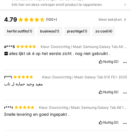
klik hier om deze verkoper en/of product te rapporteren.
4.79
(100+)
Meer bekijken
herfst outfits
(1)
business
(1)
prachtige
(1)
zo cool
(4)
d***5
Kleur: Doorzichtig / Maat: Samsung Galaxy Tab A9 Plus 2023(11-inch)
alles
lijkt
ok
é
op
het
eerste
zicht
.
nog
niet
gebruikt
.
Nuttig
(0)
i***i
Kleur: Doorzichtig / Maat: Galaxy Tab S10 FE+ 2025
مفيد
وجيد
حماية
ل
تاب
Nuttig
(0)
r***r
Kleur: Doorzichtig / Maat: Samsung Galaxy Tab A8 10.5 SM-X200
Snelle
levering
en
goed
ingepakt
.
Nuttig
(0)