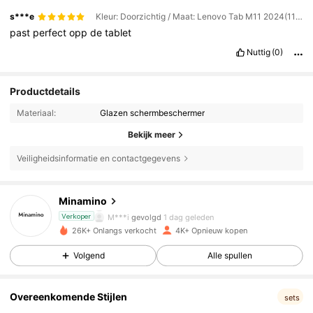
s***e
Kleur: Doorzichtig / Maat: Lenovo Tab M11 2024(11-inch)
past
perfect
opp
de
tablet
Nuttig
(0)
Productdetails
Materiaal:
Glazen schermbeschermer
Bekijk meer
Veiligheidsinformatie en contactgegevens
240 Volgers
4.80
Minamino
M***i
gevolgd
1 dag geleden
Verkoper
240 Volgers
4.80
26K+ Onlangs verkocht
4K+ Opnieuw kopen
Volgend
Alle spullen
240 Volgers
4.80
Overeenkomende Stijlen
240 Volgers
4.80
sets