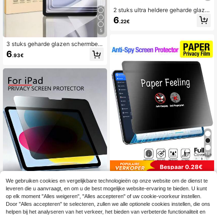
2 stuks ultra heldere geharde glaze
n schermbeschermer voor tablet Ta
6
.22€
b S9 S8 S7 S9FE S10+ S10 FE S8+
S9+ 12.4 inch, compatibel met Air P
5
ro 11 13 inch, compatibel met capac
itieve stylus, 9H hardheid krasbeste
3 stuks geharde glazen schermbes
ndig
chermers voor tablets, 9H hardheid,
6
.93€
explosiebestendig, krasbestendig, e
envoudig te bevestigen, compatibel
met Samsung Galaxy Tab S10+S10
FE A11+12.4 inch/compatibel met iP
ad Air Pro 11 13 /9e/10e/11e/12e/co
mpatibel met /compatibel met Mate
pad/Honor Office/schilderen, autom
atische aanzuiging, bubbelvrij, glad
de anti-olielaag, beschermende film
14
Bespaar 0.28€
Yezodawee Privacy screenprotecto
We gebruiken cookies en vergelijkbare technologieën op onze website om de dienst te
r met papierstructuur voor iPad 11 in
5
leveren die u aanvraagt, en om u de best mogelijke website-ervaring te bieden. U kunt
.68€
-4%
5.96€
ch (A16 2025) / 10,9 inch 10e gener
op elk moment "Alles weigeren", "Alles accepteren" of uw cookie-voorkeur instellen.
atie (2022), antireflecterende matte
Door "Alles accepteren" te selecteren, zullen we alle optionele cookies instellen, die ons
PET-folie, geschikt om op te tekene
helpen bij het analyseren van het verkeer, het bieden van verbeterde functionaliteit en
n en aantekeningen te maken, ultra
Mr. War Gorilla 1 stuk anti-spionage