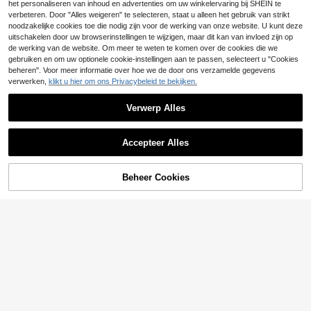
dunne papierstructuur, anti-vingera
schermbeschermer voor tablet, nieu
het personaliseren van inhoud en advertenties om uw winkelervaring bij SHEIN te
8
.18€
fdruk, responsief, compatibel met iP
w geüpgradede geharde glazen sch
verbeteren. Door "Alles weigeren" te selecteren, staat u alleen het gebruik van strikt
ad Air 11 inch M3 2025/M2 2024, iP
ermfolie gemaakt van geavanceerd
noodzakelijke cookies toe die nodig zijn voor de werking van onze website. U kunt deze
ad Air 4/5 en iPad Pro 11 inch acces
anti-spionagemateriaal, krasbesten
uitschakelen door uw browserinstellingen te wijzigen, maar dit kan van invloed zijn op
soires.
dig, slijtvast, duurzaam en langduri
de werking van de website. Om meer te weten te komen over de cookies die we
g, bestand tegen frequent ontgrend
gebruiken en om uw optionele cookie-instellingen aan te passen, selecteert u "Cookies
elen, opslaan en dragen. Geschikt v
beheren". Voor meer informatie over hoe we de door ons verzamelde gegevens
oor thuisentertainment, kantoorwer
k, buitenreizen, campusleren en me
verwerken,
klikt u hier om ons Privacybeleid te bekijken.
er. Compatibel met Tab S9 FE+ / Ta
b S10+ / Tab S9+ / Tab S8 en ander
Verwerp Alles
e series.
Accepteer Alles
Beheer Cookies
TOEVOEGEN AAN WINKELWAGEN