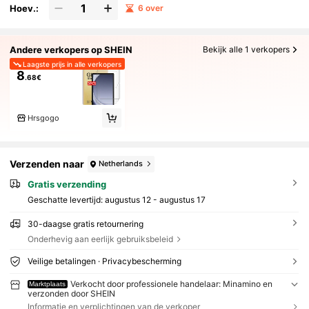
Hoev.:
6 over
Andere verkopers op SHEIN
Bekijk alle 1 verkopers
Laagste prijs in alle verkopers
8
.68€
Hrsgogo
Verzenden naar
Netherlands
Gratis verzending
Geschatte levertijd:
augustus 12 - augustus 17
30-daagse gratis retournering
Onderhevig aan eerlijk gebruiksbeleid
Veilige betalingen · Privacybescherming
Verkocht door professionele handelaar: Minamino en
Marktplaats
verzonden door SHEIN
Informatie en verplichtingen van de verkoper