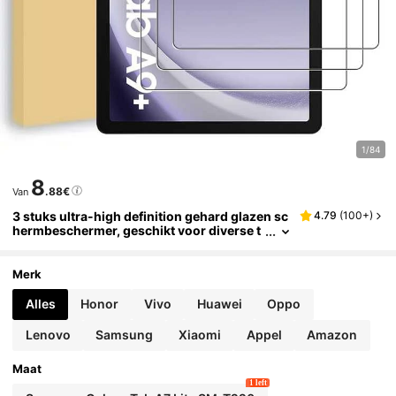
1/84
8
.88€
Van
3 stuks ultra-high definition gehard glazen sc
4.79
(
100+
)
hermbeschermer, geschikt voor diverse t
abletmodellen, krasbestendig, glad opper
vlak, bubbelvrij, eenvoudig te installeren cade
au voor verjaardagen, familie, vrienden, pad-s
Merk
chermbeschermer, pad-accessoires
Alles
Honor
Vivo
Huawei
Oppo
Lenovo
Samsung
Xiaomi
Appel
Amazon
Maat
1 left