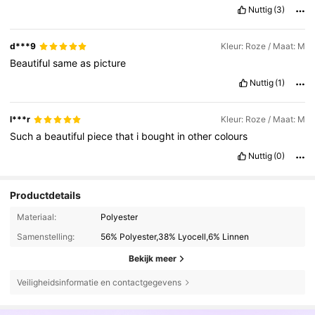
Nuttig
(3)
d***9
Kleur: Roze / Maat: M
Beautiful
same
as
picture
Nuttig
(1)
l***r
Kleur: Roze / Maat: M
Such
a
beautiful
piece
that
i
bought
in
other
colours
Nuttig
(0)
Productdetails
Materiaal:
Polyester
Samenstelling:
56% Polyester,38% Lyocell,6% Linnen
Bekijk meer
Veiligheidsinformatie en contactgegevens
187K Volgers
4.84