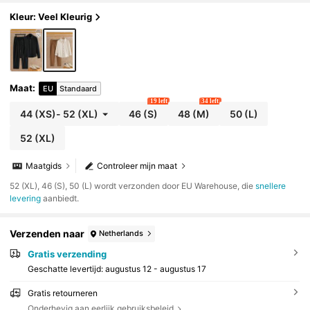
overhemd & broek, herfstkleding, gezellige outfits,
vakantie, Vaderdagcadeaus
Kleur: Veel Kleurig
Maat
:
EU
Standaard
19 left
34 left
44
(XS)
-
52
(XL)
46
(S)
48
(M)
50
(L)
52
(XL)
Maatgids
Controleer mijn maat
​52 (XL), 46 (S), 50 (L) wordt verzonden door EU Warehouse, die
snellere
levering
aanbiedt.
Verzenden naar
Netherlands
Gratis verzending
Geschatte levertijd:
augustus 12 - augustus 17
Gratis retourneren
Onderhevig aan eerlijk gebruiksbeleid