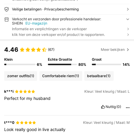
Veilige betalingen · Privacybescherming
Verkocht en verzonden door professionele handelaar:
SHEIN
EU-magazijn
Informatie en verplichtingen van de verkoper
klik hier om deze verkoper en/of product te rapporteren.
4.46
(67)
Meer bekijken
Klein
Echte Grootte
Groot
6%
80%
14%
zomer outfits
(1)
Comfortabele riem
(1)
betaalbare
(1)
k***i
Kleur: Veel kleurig / Maat: L
Perfect
for
my
husband
Nuttig
(0)
t***0
Kleur: Veel kleurig / Maat: M
Look
really
good
in
live
actually