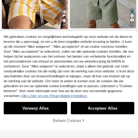
15
34
Manfinity Homme Cas
EU Warehouse
VENTUSAIL
ual vakantieshirt en -shortset voor
We gebruiken cookies en vergelijkbare technologieën op onze website om de dienst te
#1 Bestseller
in Overhemdkraag Heren overhemden
VENTUSAIL Heren zo
EU Warehouse
heren
leveren die u aanvraagt, en om u de best mogelijke website-ervaring te bieden. U kunt
21
34
mer dunne Cubaanse kraag gebreid
.44€
.50€
op elk moment "Alles weigeren", "Alles accepteren" of uw cookie-voorkeur instellen.
e holle mesh gestreepte volwassen
Door "Alles accepteren" te selecteren, zullen we alle optionele cookies instellen, die ons
vakantie fit korte mouwen shirt en e
lastische taille shorts set, vakantie
helpen bij het analyseren van het verkeer, het bieden van verbeterde functionaliteit en
het personaliseren van inhoud en advertenties om uw winkelervaring bij SHEIN te
verbeteren. Door "Alles weigeren" te selecteren, staat u alleen het gebruik van strikt
noodzakelijke cookies toe die nodig zijn voor de werking van onze website. U kunt deze
uitschakelen door uw browserinstellingen te wijzigen, maar dit kan van invloed zijn op
de werking van de website. Om meer te weten te komen over de cookies die we
gebruiken en om uw optionele cookie-instellingen aan te passen, selecteert u "Cookies
beheren". Voor meer informatie over hoe we de door ons verzamelde gegevens
verwerken,
klikt u hier om ons Privacybeleid te bekijken.
Verwerp Alles
Accepteer Alles
TOEVOEGEN AAN
Beheer Cookies
SHOP NU
WINKELWAGEN