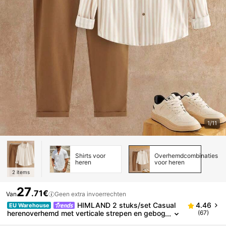
1/11
Shirts voor
Overhemdcombinaties
heren
voor heren
2
items
27
.71€
Van
Geen extra invoerrechten
HIMLAND 2 stuks/set Casual
4.46
EU Warehouse
herenoverhemd met verticale strepen en gebog
(67)
en zoom & broekenset, 2-delige set, gestreept