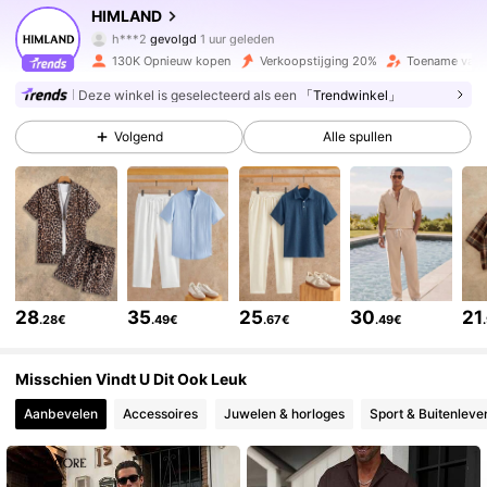
HIMLAND
h***2
gevolgd
1 uur geleden
c***9
is aan het browsen
130K Opnieuw kopen
Verkoopstijging 20%
Toename van 
187K Volgers
4.84
Deze winkel is geselecteerd als een
「Trendwinkel」
187K Volgers
4.84
Volgend
Alle spullen
187K Volgers
4.84
187K Volgers
4.84
28
35
25
30
21
.28€
.49€
.67€
.49€
187K Volgers
4.84
Misschien Vindt U Dit Ook Leuk
Aanbevelen
Accessoires
Juwelen & horloges
Sport & Buitenleve
187K Volgers
4.84