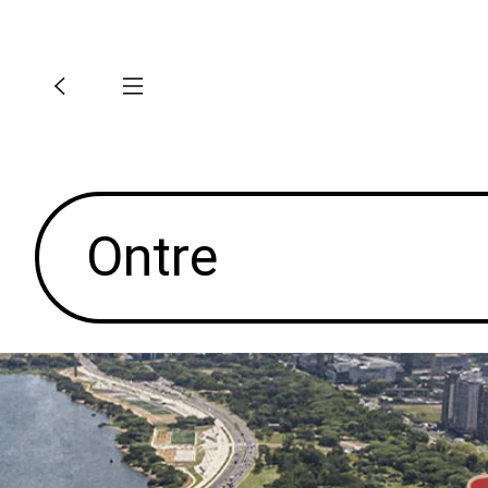
Musera
Ontre
Dazy
SHEIN BAE
Cajuni