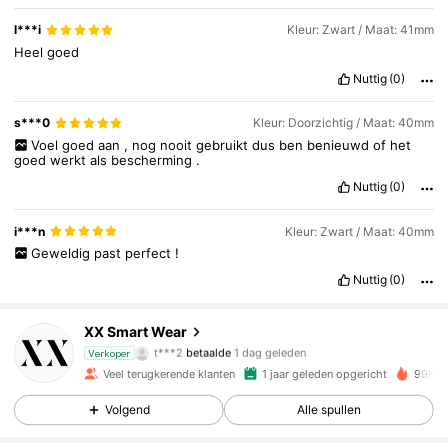
l***i
Kleur: Zwart / Maat: 41mm
Heel
goed
Nuttig
(0)
s***0
Kleur: Doorzichtig / Maat: 40mm
Voel
goed
aan
,
nog
nooit
gebruikt
dus
ben
benieuwd
of
het
goed
werkt
als
bescherming
.
Nuttig
(0)
i***n
Kleur: Zwart / Maat: 40mm
Geweldig
past
perfect
!
1.8K Volgers
4.83
Nuttig
(0)
XX Smart Wear
1.8K Volgers
4.83
t***2
betaalde
1 dag geleden
Verkoper
Veel terugkerende klanten
1 jaar geleden opgericht
99K+ 
1.8K Volgers
4.83
Volgend
Alle spullen