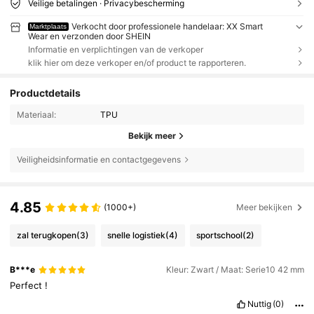
Veilige betalingen · Privacybescherming
Verkocht door professionele handelaar: XX Smart
Marktplaats
Wear en verzonden door SHEIN
Informatie en verplichtingen van de verkoper
klik hier om deze verkoper en/of product te rapporteren.
Productdetails
Materiaal:
TPU
Bekijk meer
Veiligheidsinformatie en contactgegevens
4.85
(1000+)
Meer bekijken
zal terugkopen
(3)
snelle logistiek
(4)
sportschool
(2)
B***e
Kleur: Zwart / Maat: Serie10 42 mm
Perfect
!
Nuttig
(0)