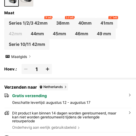
Maat
9 left
14 left
17 left
Series 1/2/3 42mm
38mm
40mm
41mm
42mm
44mm
45mm
46mm
49 mm
Serie 10/11 42mm
Maatgids
Hoev.:
Verzenden naar
Netherlands
Gratis verzending
Geschatte levertijd:
augustus 12 - augustus 17
Dit product kan binnen 14 dagen worden geretourneerd, maar
kan niet worden geretourneerd tijdens de verlengde
retourperiode
Onderhevig aan eerlijk gebruiksbeleid