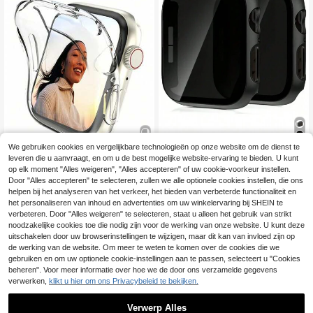
We gebruiken cookies en vergelijkbare technologieën op onze website om de dienst te
2 stuks zwarte anti-spionage priva
leveren die u aanvraagt, en om u de best mogelijke website-ervaring te bieden. U kunt
5
cy screenprotectors, ultradun gehar
5
op elk moment "Alles weigeren", "Alles accepteren" of uw cookie-voorkeur instellen.
.68€
d glas, compatibel met Apple Watch
1 stuk transparante TPU-horlogeka
Door "Alles accepteren" te selecteren, zullen we alle optionele cookies instellen, die ons
38/40/41/42/44/45/46/49mm, com
Veel terugkerende klanten
st met volledige dekking voor heren
helpen bij het analyseren van het verkeer, het bieden van verbeterde functionaliteit en
3
patibel met Apple Watch Series Ultr
.64€
-1%
3.68€
en dames, hoge definitie, ultradun,
a/SE/11/10/9/8/7/6/5/4/3/2/1, acces
het personaliseren van inhoud en advertenties om uw winkelervaring bij SHEIN te
anti-val, modieuze casual schermb
soire voor smartwatches
Veel terugkerende klanten
verbeteren. Door "Alles weigeren" te selecteren, staat u alleen het gebruik van strikt
eschermhoes, voor horlogekast 38/
noodzakelijke cookies toe die nodig zijn voor de werking van onze website. U kunt deze
40/41/42/44/45/46/49 mm, voor h
uitschakelen door uw browserinstellingen te wijzigen, maar dit kan van invloed zijn op
orloge Series Ultra/SE/11/10/9/8/7/
de werking van de website. Om meer te weten te komen over de cookies die we
6/5/4/3/2/1, intelligente horlogebeh
uizing accessoires, schokbestendig
gebruiken en om uw optionele cookie-instellingen aan te passen, selecteert u "Cookies
beheren". Voor meer informatie over hoe we de door ons verzamelde gegevens
verwerken,
klikt u hier om ons Privacybeleid te bekijken.
Verwerp Alles