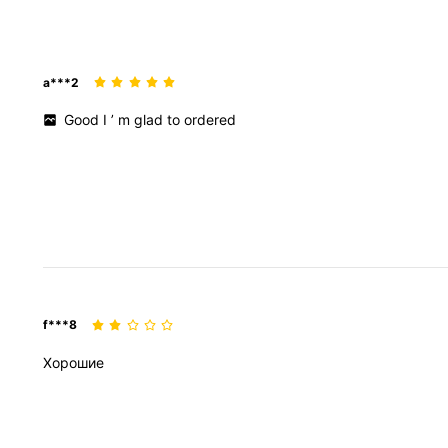
a***2
Good
I
’
m
glad
to
ordered
f***8
Хорошие