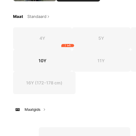
Maat
Standaard
4Y
5Y
1 left
10Y
11Y
16Y
(172-178 cm)
Maatgids