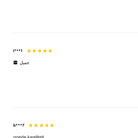
l***1
جميل
b***7
goede
kwaliteit