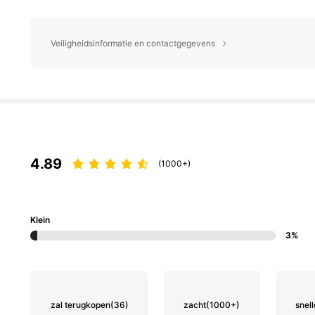
Veiligheidsinformatie en contactgegevens
4.89
(1000+)
Klein
3%
zal terugkopen
(36)
zacht
(1000+)
snell