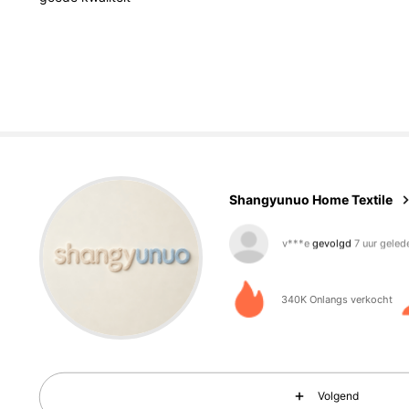
14K Volgers
4.87
Shangyunuo Home Textile
i***e
is aan het browsen
14K Volgers
4.87
340K Onlangs verkocht
Volgend