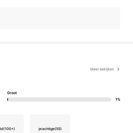
Meer bekijken
Groot
1%
ld
(100+)
prachtige
(55)