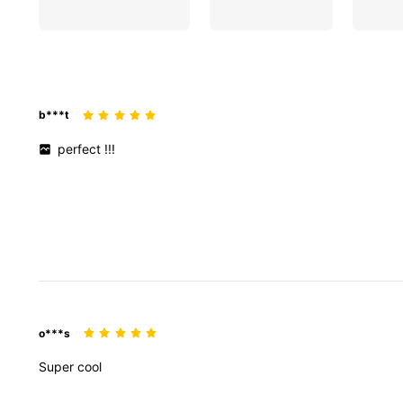
b***t
perfect
!!!
o***s
Super
cool