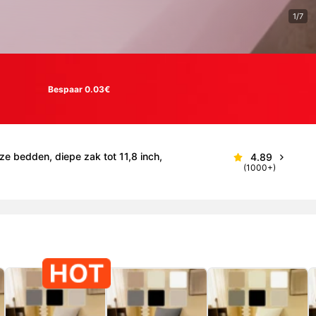
1/7
Bespaar 0.03€
e bedden, diepe zak tot 11,8 inch,
4.89
(1000+)