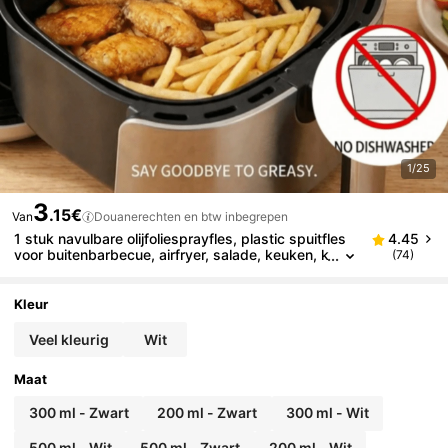
1/25
3
.15€
Van
Douanerechten en btw inbegrepen
1 stuk navulbare olijfoliesprayfles, plastic spuitfles
4.45
voor buitenbarbecue, airfryer, salade, keuken, k
(74)
amperen, geschikt voor meisjes, lichtgewicht h
uishoudelijke kookspray, dispenser, navulbare spuit
fles, keukengadget, keukenaccessoire
Kleur
Veel kleurig
Wit
Maat
300 ml - Zwart
200 ml - Zwart
300 ml - Wit
500 ml - Wit
500 ml - Zwart
200 ml - Wit