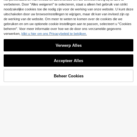
5
.33€
5.38€
.18€
estivals, zomervakanties aan het st
malistische hoogwaardige decorati
verbeteren. Door "Alles weigeren" te selecteren, staat u alleen het gebruik van strikt
rand en reizen. Oversized montuur i
eve bril met metalen klinknageldeta
noodzakelijke cookies toe die nodig zijn voor de werking van onze website. U kunt deze
n Y2K-streetstyle, geschikt voor mu
ilontwerp, lichtgewicht comfortabel
uitschakelen door uw browserinstellingen te wijzigen, maar dit kan van invloed zijn op
ziekfestivals, studentenstijl en de st
en duurzaam, unisex voor dagelijks
art van het schooljaar.
de werking van de website. Om meer te weten te komen over de cookies die we
gebruik, autorijden, woon-werkverk
eer, strandvakantie, fotografie
gebruiken en om uw optionele cookie-instellingen aan te passen, selecteert u "Cookies
beheren". Voor meer informatie over hoe we de door ons verzamelde gegevens
verwerken,
klikt u hier om ons Privacybeleid te bekijken.
Verwerp Alles
Accepteer Alles
Beheer Cookies
TOEVOEGEN AAN WINKELWAGEN
1 paar retro cat-eye brillen met zwa
1 paar modieuze dameszonnebrille
rt montuur voor dames, een modieu
n met luipaardprint en bruin cat-eye
14 over
23 over
s accessoire voor buitenactiviteite
montuur, een combinatie van moder
6
5
.81€
.08€
n, het strand, stijlvolle - en straatfot
ne en retro charme, geschikt voor st
ografie, en autorijbrillen.
raatfotografie, outfits, vakantie, reiz
en en andere gelegenheden. Een tr
endy accessoire.