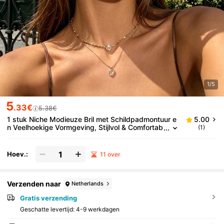
1/5
5
.33€
5.38€
1 stuk Niche Modieuze Bril met Schildpadmontuur e
5.00
n Veelhoekige Vormgeving, Stijlvol & Comfortab
(1)
el, Veelzijdig voor Dagelijks Gebruik en Reizen
Hoev.:
11 over
Verzenden naar
Netherlands
Gratis verzending
Geschatte levertijd:
4-9 werkdagen