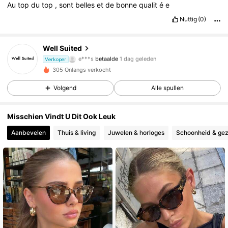
Au
top
du
top
,
sont
belles
et
de
bonne
qualit
é
e
Nuttig
(0)
Well Suited
8 Volgers
5.00
e***s
betaalde
1 dag geleden
Verkoper
8 Volgers
5.00
305 Onlangs verkocht
Volgend
Alle spullen
Misschien Vindt U Dit Ook Leuk
Aanbevelen
Thuis & living
Juwelen & horloges
Schoonheid & ge