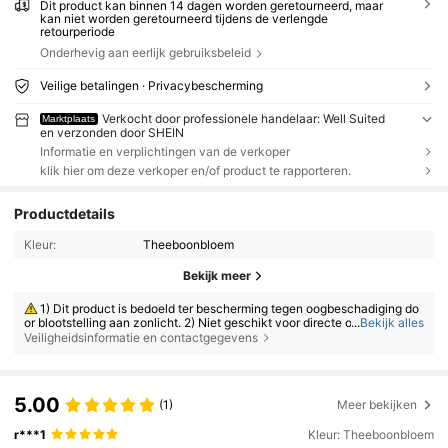
Dit product kan binnen 14 dagen worden geretourneerd, maar
kan niet worden geretourneerd tijdens de verlengde
retourperiode
Onderhevig aan eerlijk gebruiksbeleid
Veilige betalingen · Privacybescherming
Verkocht door professionele handelaar: Well Suited
Marktplaats
en verzonden door SHEIN
Informatie en verplichtingen van de verkoper
klik hier om deze verkoper en/of product te rapporteren.
Productdetails
Kleur:
Theeboonbloem
Bekijk meer
1) Dit product is bedoeld ter bescherming tegen oogbeschadiging do
or blootstelling aan zonlicht. 2) Niet geschikt voor directe observatie va
...
Bekijk alles
n de zon. 3) Niet geschikt ter bescherming tegen kunstmatige lichtbron
Veiligheidsinformatie en contactgegevens
nen, zoals zonnebanken. 4) Niet te gebruiken als oogbescherming tege
n mechanische impact.
5.00
(1)
Meer bekijken
r***1
Kleur: Theeboonbloem