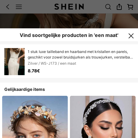
Vind soortgelijke producten in 'een maat'
1 stuk luxe tailleband en haarband met kristallen en parels,
geschikt voor zowel bruidsjurken als trouwjurken, verstelbare
satijnen tailleketting, feestkapsel, festival, elegant
Zilver / WS-J173 / een maat
8.78€
Gelijkaardige items