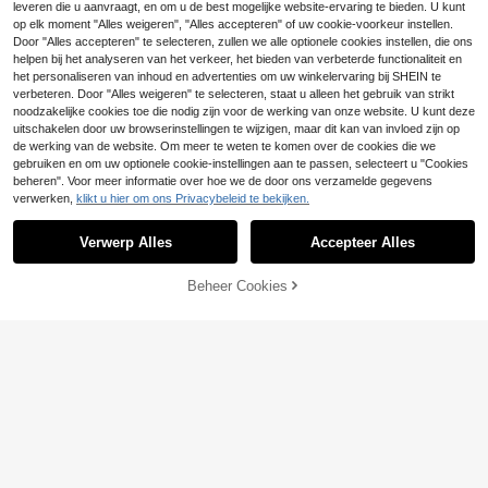
leveren die u aanvraagt, en om u de best mogelijke website-ervaring te bieden. U kunt
bruidssieraden, geschikt voor bruilo
9
ftgebruik, bruids taille decoratie
op elk moment "Alles weigeren", "Alles accepteren" of uw cookie-voorkeur instellen.
.00€
-2%
9.25€
Door "Alles accepteren" te selecteren, zullen we alle optionele cookies instellen, die ons
helpen bij het analyseren van het verkeer, het bieden van verbeterde functionaliteit en
het personaliseren van inhoud en advertenties om uw winkelervaring bij SHEIN te
verbeteren. Door "Alles weigeren" te selecteren, staat u alleen het gebruik van strikt
noodzakelijke cookies toe die nodig zijn voor de werking van onze website. U kunt deze
uitschakelen door uw browserinstellingen te wijzigen, maar dit kan van invloed zijn op
de werking van de website. Om meer te weten te komen over de cookies die we
gebruiken en om uw optionele cookie-instellingen aan te passen, selecteert u "Cookies
5
beheren". Voor meer informatie over hoe we de door ons verzamelde gegevens
verwerken,
klikt u hier om ons Privacybeleid te bekijken.
1 st. zilveren bruidsriem met strass
Toon vergelijkbare artikelen die op voorraad zijn in '
een maat
'
Elegante handgemaakte haarkettin
en ivoorkleurig lint, bruids tailleban
7
g met bloemen en kristallen, geschi
.50€
5
d met strass voor trouwjurk
.62€
-1%
5.68€
Verwerp Alles
Accepteer Alles
Sorry, dit product is uitverkocht.
kt voor bruiloften, feesten en bijeen
komsten, festivals en andere geleg
enheden.
Beheer Cookies
UITVERKOCHT
Misschien Vindt U Dit Ook Leuk
1 stuk handgemaakte
EU Warehouse
kristallen bruidsriem, accessoire vo
9
.06€
9.09€
or trouwjurken, Valentijnsdagacces
soires voor dames