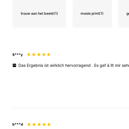
trouw aan het beeld
(1)
mooie print
(1)
g
S***y
Das
Ergebnis
ist
wirklich
hervorragend
.
Es
gef
ä
llt
mir
seh
b***d