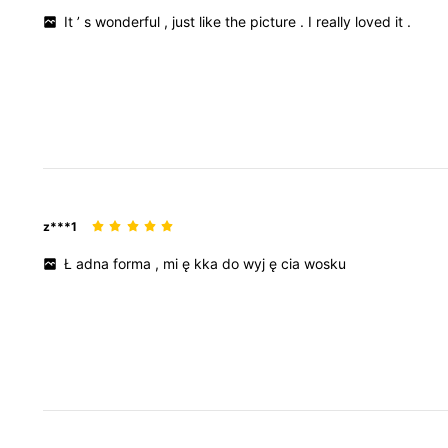
It
’
s
wonderful
,
just
like
the
picture
.
I
really
loved
it
.
z***1
Ł
adna
forma
,
mi
ę
kka
do
wyj
ę
cia
wosku