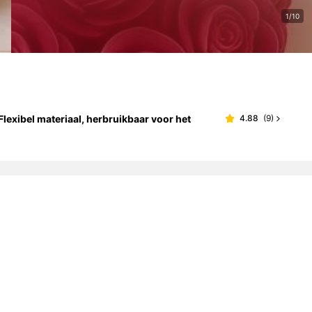
1/10
Flexibel materiaal, herbruikbaar voor het
4.88
(
9
)