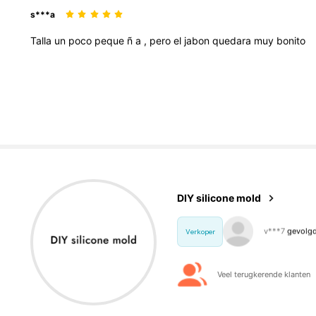
s***a
Talla
un
poco
peque
ñ
a
,
pero
el
jabon
quedara
muy
bonito
591 Vo
4.78
DIY silicone mold
n***7
is aan 
Verkoper
591 Vo
4.78
Veel terugkerende klanten