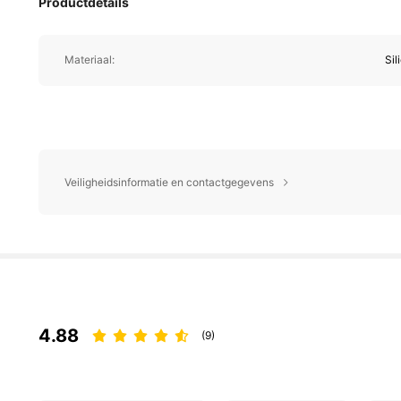
Productdetails
Materiaal:
Sil
Veiligheidsinformatie en contactgegevens
4.88
(9)