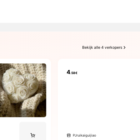
Bekijk alle 4 verkopers
4
.58€
PJruikaiguijiao