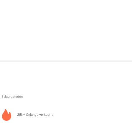
lgers
het browsen
lgers
35K+ Onlangs verkocht