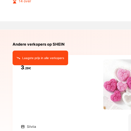
14 over
Andere verkopers op SHEIN
Laagste prijs in alle verkopers
3
.29€
Silviia