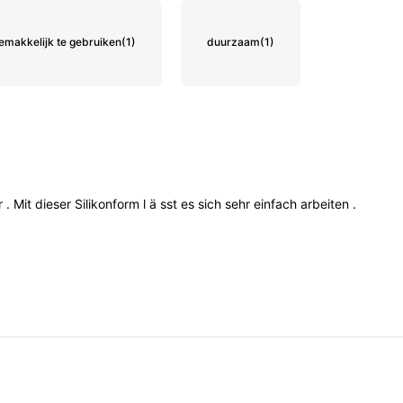
emakkelijk te gebruiken
(1)
duurzaam
(1)
r
.
Mit
dieser
Silikonform
l
ä
sst
es
sich
sehr
einfach
arbeiten
.