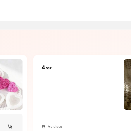
4
.53€
Moldique