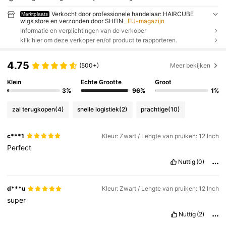
Verkocht door professionele handelaar: HAIRCUBE
Marktplaats
wigs store en verzonden door SHEIN
EU-magazijn
Informatie en verplichtingen van de verkoper
klik hier om deze verkoper en/of product te rapporteren.
4.75
(500+)
Meer bekijken
Klein
Echte Grootte
Groot
3%
96%
1%
zal terugkopen
(4)
snelle logistiek
(2)
prachtige
(10)
c***1
Kleur: Zwart / Lengte van pruiken: 12 Inch
Perfect
Nuttig
(0)
d***u
Kleur: Zwart / Lengte van pruiken: 12 Inch
super
Nuttig
(2)