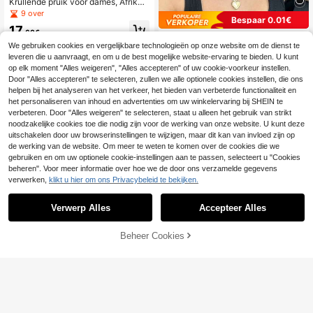
Krullende pruik voor dames, Afrikaa
nse krullenpruik met pony, syntheti
9 over
Bespaar 0.01€
sche vezels, lang, pluizig krullend h
17
aar, geen lijm nodig
.60€
18 inch (45 cm) zwarte en bruine ge
We gebruiken cookies en vergelijkbare technologieën op onze website om de dienst te
laagde pruik met pony, zacht en ma
#2 Bestseller
in Steil haar Synthetische geweven pruiken
leveren die u aanvraagt, en om u de best mogelijke website-ervaring te bieden. U kunt
kkelijk te stylen synthetisch haar, g
16
eschikt voor dagelijks gebruik, wer
op elk moment "Alles weigeren", "Alles accepteren" of uw cookie-voorkeur instellen.
.40€
16.41€
k, vakantie, Halloween, Kerstmis, c
Door "Alles accepteren" te selecteren, zullen we alle optionele cookies instellen, die ons
adeau voor vrouwen
helpen bij het analyseren van het verkeer, het bieden van verbeterde functionaliteit en
het personaliseren van inhoud en advertenties om uw winkelervaring bij SHEIN te
verbeteren. Door "Alles weigeren" te selecteren, staat u alleen het gebruik van strikt
noodzakelijke cookies toe die nodig zijn voor de werking van onze website. U kunt deze
uitschakelen door uw browserinstellingen te wijzigen, maar dit kan van invloed zijn op
de werking van de website. Om meer te weten te komen over de cookies die we
gebruiken en om uw optionele cookie-instellingen aan te passen, selecteert u "Cookies
beheren". Voor meer informatie over hoe we de door ons verzamelde gegevens
verwerken,
klikt u hier om ons Privacybeleid te bekijken.
Verwerp Alles
Accepteer Alles
TOEVOEGEN AAN
Beheer Cookies
SHOP NU
WINKELWAGEN