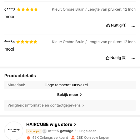
c***7
Kleur: Ombre Bruin / Lengte van pruiken: 12 Inch
mooi
Nuttig
(1)
f***a
Kleur: Ombre Bruin / Lengte van pruiken: 12 Inch
mooi
Nuttig
(0)
Productdetails
Materiaal:
Hoge temperatuursvezel
Bekijk meer
Veiligheidsinformatie en contactgegevens
30K Volgers
4.82
HAIRCUBE wigs store
i***l
is aan het browsen
Verkoper
30K Volgers
4.82
49K Onlangs verkocht
28K Opnieuw kopen