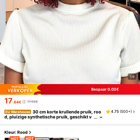
1/9
Bespaar 0.02€
17
17.66€
.64€
30 cm korte krullende pruik, roo
4.75
(
500+
)
EU Warehouse
d, pluizige synthetische pruik, geschikt v
oor vakantie, reizen, familiebijeenkomste
n en dagelijks gebruik.
Kleur: Rood