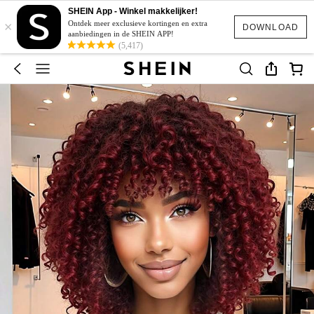
SHEIN App - Winkel makkelijker!
×
Ontdek meer exclusieve kortingen en extra
DOWNLOAD
aanbiedingen in de SHEIN APP!
(5,417)