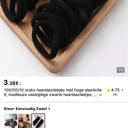
1/9
3
.28€
100/50/10 stuks haarelastiekjes met hoge elasticite
4.75
it, modieuze veelzijdige zwarte haarelastiekjes,
(4)
dagelijkse haarelastiekjes voor dames, paarden
staarttouwen voor dames, dagelijks vlechten, haars
tyling, haarsieraden, haarsieraden voor dames, spor
Kleur: Eenvoudig Zwart
t, thuis, kantoor, campus, geschikt voor meerdere s
cenario's