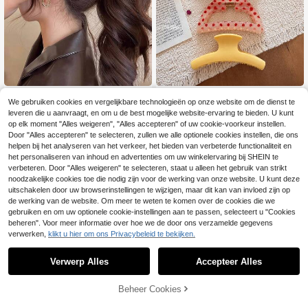
3 stuks oversized bananenhaarclip
4 stuks/2 stuks/1 stuk dames groen
We gebruiken cookies en vergelijkbare technologieën op onze website om de dienst te
s met luipaardprint, karamelkleur, g
e ovale, rode halve maan, roze drie
(500+)
3
.99€
leveren die u aanvraagt, en om u de best mogelijke website-ervaring te bieden. U kunt
eschikt voor dik haar, modieus, chi
hoekige holle en gele hanger-vormi
3
c, casual, reizen
ge Franse elegante mode haarklem
op elk moment "Alles weigeren", "Alles accepteren" of uw cookie-voorkeur instellen.
.64€
men, veelzijdige elegante minimalis
Door "Alles accepteren" te selecteren, zullen we alle optionele cookies instellen, die ons
tische effen haarklemmen voor dag
helpen bij het analyseren van het verkeer, het bieden van verbeterde functionaliteit en
elijks, casual, feest, strand, vakanti
het personaliseren van inhoud en advertenties om uw winkelervaring bij SHEIN te
e, kapselontwerp, gezicht/haar was
Toon vergelijkbare artikelen die op voorraad zijn
Zie alle
verbeteren. Door "Alles weigeren" te selecteren, staat u alleen het gebruik van strikt
sen, make-up, kledingaccessoires, l
noodzakelijke cookies toe die nodig zijn voor de werking van onze website. U kunt deze
ente haarklemmen, zomer haarklem
uitschakelen door uw browserinstellingen te wijzigen, maar dit kan van invloed zijn op
men, herfst haaraccessoires, winter
haarklemmen
de werking van de website. Om meer te weten te komen over de cookies die we
gebruiken en om uw optionele cookie-instellingen aan te passen, selecteert u "Cookies
beheren". Voor meer informatie over hoe we de door ons verzamelde gegevens
verwerken,
klikt u hier om ons Privacybeleid te bekijken.
Verwerp Alles
Accepteer Alles
Sorry, dit product is uitverkocht.
Beheer Cookies
UITVERKOCHT