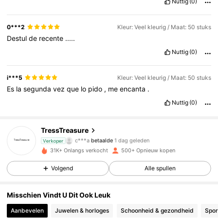
Nuttig
(0)
0***2
Kleur: Veel kleurig / Maat: 50 stuks
Destul
de
recente
.....
Nuttig
(0)
i***5
Kleur: Veel kleurig / Maat: 50 stuks
Es
la
segunda
vez
que
lo
pido
,
me
encanta
.
Nuttig
(0)
63 Volgers
4.74
TressTreasure
c***a
betaalde
1 dag geleden
Verkoper
d***i
gevolgd
1 dag geleden
31K+ Onlangs verkocht
500+ Opnieuw kopen
63 Volgers
4.74
Volgend
Alle spullen
63 Volgers
4.74
Misschien Vindt U Dit Ook Leuk
63 Volgers
4.74
Aanbevelen
Juwelen & horloges
Schoonheid & gezondheid
Spor