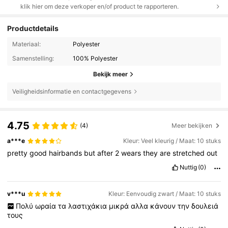
klik hier om deze verkoper en/of product te rapporteren.
Productdetails
Materiaal:
Polyester
Samenstelling:
100% Polyester
Bekijk meer
Veiligheidsinformatie en contactgegevens
4.75
(4)
Meer bekijken
a***e
Kleur: Veel kleurig / Maat: 10 stuks
pretty
good
hairbands
but
after
2
wears
they
are
stretched
out
Nuttig
(0)
v***u
Kleur: Eenvoudig zwart / Maat: 10 stuks
Πολύ
ωραία
τα
λαστιχάκια
μικρά
αλλα
κάνουν
την
δουλειά
τους