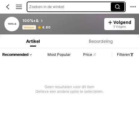
Zoeken in de winkel
100%+&
Volgend
Productinformatie: Prijsopenbaring, Verkoop- en Voorraadgegevens.
3 Volgers
4.80
Verkoper
Artikel
Beoordeling
Recommended
Most Popular
Price
Filteren
Geen resultaten voor dit item
Gelieve een andere optie te selecteren.