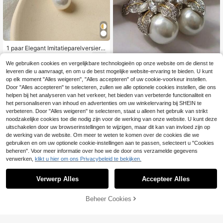
1 paar Elegant Imitatieparelversierin
g Druppeloorbellen Voor vrouwen V
4
.24€
4.25€
oor Feesten Bal
We gebruiken cookies en vergelijkbare technologieën op onze website om de dienst te
Bloeiende bloem traanvormige zirk
leveren die u aanvraagt, en om u de best mogelijke website-ervaring te bieden. U kunt
onia imitatieparel oorbellen, elegant
5
op elk moment "Alles weigeren", "Alles accepteren" of uw cookie-voorkeur instellen.
.82€
-1%
5.88€
e bruiloft accessoire
Door "Alles accepteren" te selecteren, zullen we alle optionele cookies instellen, die ons
helpen bij het analyseren van het verkeer, het bieden van verbeterde functionaliteit en
het personaliseren van inhoud en advertenties om uw winkelervaring bij SHEIN te
verbeteren. Door "Alles weigeren" te selecteren, staat u alleen het gebruik van strikt
noodzakelijke cookies toe die nodig zijn voor de werking van onze website. U kunt deze
uitschakelen door uw browserinstellingen te wijzigen, maar dit kan van invloed zijn op
de werking van de website. Om meer te weten te komen over de cookies die we
gebruiken en om uw optionele cookie-instellingen aan te passen, selecteert u "Cookies
beheren". Voor meer informatie over hoe we de door ons verzamelde gegevens
verwerken,
klikt u hier om ons Privacybeleid te bekijken.
Verwerp Alles
Accepteer Alles
Beheer Cookies
TOEVOEGEN AAN WINKELWAGEN
#Bescheiden elegantie