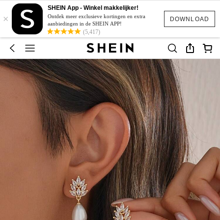
SHEIN App - Winkel makkelijker!
×
Ontdek meer exclusieve kortingen en extra
DOWNLOAD
aanbiedingen in de SHEIN APP!
(5,417)