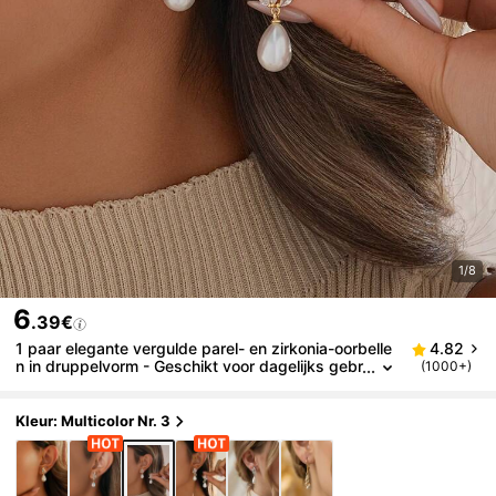
1/8
6
.39€
1 paar elegante vergulde parel- en zirkonia-oorbelle
4.82
n in druppelvorm - Geschikt voor dagelijks gebr
(1000+)
uik, banketten, feesten en bruiloften - Bruidspa
reloorbellen
Kleur: Multicolor Nr. 3