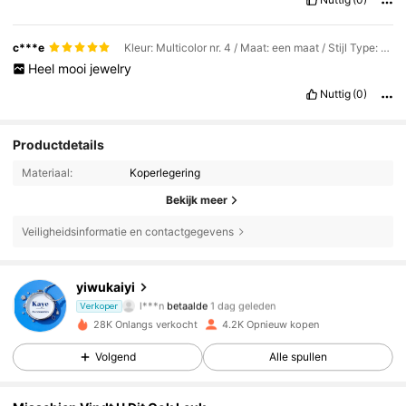
c***e
Kleur: Multicolor nr. 4 / Maat: een maat / Stijl Type: goud
Heel
mooi
jewelry
Nuttig
(0)
Productdetails
Materiaal:
Koperlegering
Bekijk meer
Veiligheidsinformatie en contactgegevens
yiwukaiyi
487 Volgers
4.87
l***n
betaalde
1 dag geleden
Verkoper
l***u
gevolgd
1 dag geleden
28K Onlangs verkocht
4.2K Opnieuw kopen
487 Volgers
4.87
Volgend
Alle spullen
487 Volgers
4.87