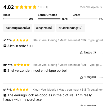
4.82
(1000+)
Meer bekijken
Klein
Echte Grootte
Groot
2%
97%
1%
zal terugkopen
(3)
elegant
(30)
bruidskleding
(17)
s***e
Kleur: Veel kleurig / Maat: een maat / Stijl Type: goud
Alles
in
orde
!
👌🏼
Nuttig
(1)
m***4
Kleur: Veel kleurig / Maat: een maat / Stijl Type: goud
Snel
verzonden
mooi
en
chique
oorbel
Nuttig
(0)
s***k
Kleur: Veel kleurig / Maat: een maat / Stijl Type: zilver
The
earrings
look
as
good
as
in
the
picture
.
I
'
m
really
happy
with
my
purchase
.
Nuttig
(0)