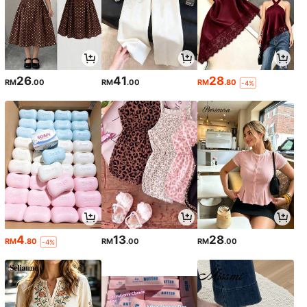
26
41
28
RM
.00
RM
.00
RM
.80
-4%
4
13
28
RM
.80
RM
.00
RM
.00
-4%