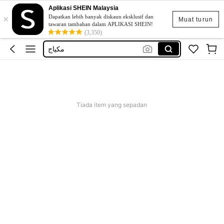
Aplikasi SHEIN Malaysia
×
sheglam makeup
Dapatkan lebih banyak diskaun eksklusif dan
Muat turun
tawaran tambahan dalam APLIKASI SHEIN!
sheglam
(3,350)
مكياج
косметика
blush
sheglam makeup
Tiada item yang sepadan
sheglam