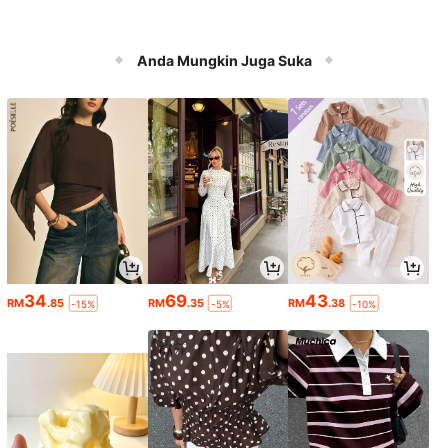
Anda Mungkin Juga Suka
34
69
43
RM
.85
RM
.35
RM
.38
-15%
-5%
-10%