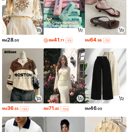
28
41
64
RM
.00
RM
.71
RM
.98
-5%
-2%
36
71
46
RM
.55
RM
.40
RM
.00
-15%
-15%