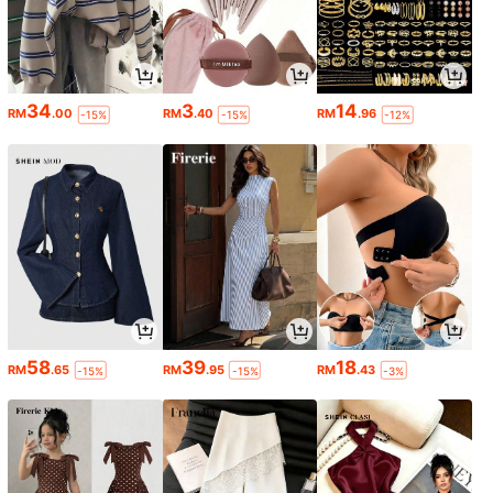
34
3
14
RM
.00
RM
.40
RM
.96
-15%
-15%
-12%
58
39
18
RM
.65
RM
.95
RM
.43
-15%
-15%
-3%