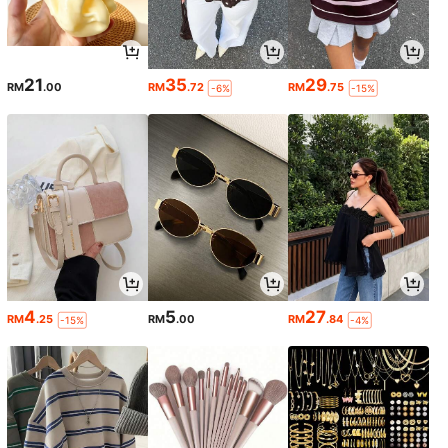
21
35
29
RM
.00
RM
.72
RM
.75
-6%
-15%
4
5
27
RM
.25
RM
.00
RM
.84
-15%
-4%