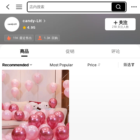
店内搜索
candy-LH
关注
218 关注人数
4.95
11K 最近售出
1.3K 回购
商品
促销
评论
筛选
Recommended
Most Popular
Price