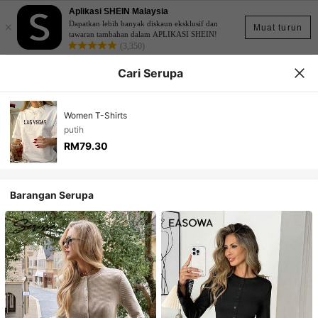
Aplikasi SHEIN Malaysia
×
Dapatkan lebih banyak diskaun eksklusif dan
Muat turun
tawaran tambahan dalam APLIKASI SHEIN!
(3,350)
Cari Serupa
Women T-Shirts
putih
RM79.30
Barangan Serupa