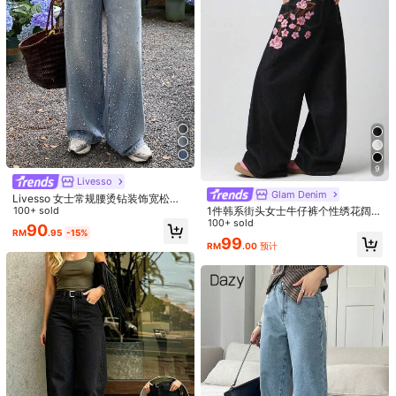
1.1M 关注人数
4.92
您可能还喜欢
推荐
內衣&睡衣
服饰装饰品
鞋子
箱包
运动&户外
珠宝和
1.1M 关注人数
4.92
1.1M 关注人数
4.92
9
1.1M 关注人数
4.92
Livesso
Glam Denim
Livesso 女士常规腰烫钻装饰宽松休
闲长裤街头休闲牛仔裤
100+ sold
1件韩系街头女士牛仔裤个性绣花阔腿
裤宽松舒适休闲四季长裤子（本产品
100+ sold
90
RM
.95
-15%
不含腰带/配饰）
99
RM
.00
预计
6
6
JCR
#SumBreezeChic
Y2K优雅女款深蓝色水洗宽松休闲锥
美式复古街头风女式牛仔裤，欧美嘻
形牛仔裤，度假街头风复古水洗牛仔
哈风无弹力直筒牛仔裤
97
69
RM
.85
-6%
预计
RM
.52
-12%
预计
裤，2026夏季