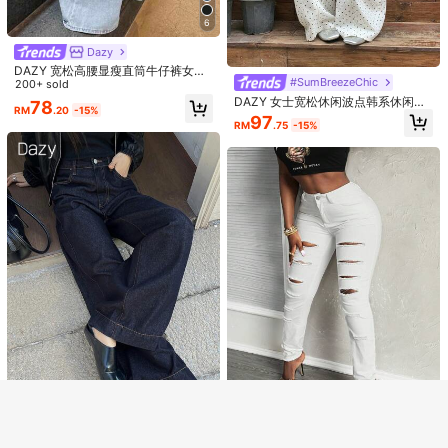
6
Dazy
DAZY 宽松高腰显瘦直筒牛仔裤女简
#SumBreezeChic
约百搭舒适拖地裤
200+ sold
DAZY 女士宽松休闲波点韩系休闲牛
78
RM
.20
-15%
仔裤
97
RM
.75
-15%
38
23
SHEIN ICON
Dazy Weekend
SHEIN ICON 女士浅色 简约日常 休闲
DAZY 女士图案 简约日常 阔腿裤牛仔
牛仔长裤
长裤
50+ sold
75
显示类似的库存商品
查看全部
RM
.65
-15%
79
RM
.90
-15%
抱歉，商品已售罄
售罄
#SumBreezeChic
SHEIN Slayr 女士破洞休闲中腰紧身