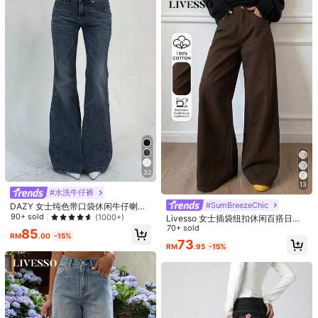
1.1M 关注人数
4.92
产品详情
材料:
牛仔布
1.1M 关注人数
4.92
组成:
98% 棉, 2% 氨纶(拉架)
看更多
1.1M 关注人数
4.92
Slaydiva
关注
k***a
正在浏览
1.1M 关注人数
4.92
Slay your everyday with Slaydiva—the go-to spot for all that's hawt!
32
13
#水洗牛仔裤
1.1M 关注人数
4.92
#SumBreezeChic
DAZY 女士纯色带口袋休闲牛仔喇叭
裤
90+ sold
(1000+)
Livesso 女士插袋纽扣休闲百搭日常
出行阔腿牛仔长裤
70+ sold
85
RM
.00
-15%
1.1M 关注人数
4.92
73
RM
.95
-15%
118
58
35
45
RM
.44
RM
.59
RM
.70
RM
.05
RM
1.1M 关注人数
4.92
质量好 (9999+)
美丽的 (9999+)
与图片相符 (9999+)
爱 (9999+)