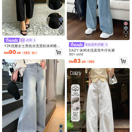
6
5
JCR
#水洗牛仔裤
Y2K优雅女士黑色水洗宽松休闲锥形
牛仔裤，度假街头风复古水洗牛仔
DAZY 休闲水洗直筒牛仔长裤
90
RM
.48
-13%
预计
裤，2026夏季
80+ sold
83
RM
.30
-15%
13
#城市复古
#SumBreezeChic
Maija 女士秋季牛仔裤复古灰蓝色直
DAZY 女士插袋阔腿宽松休闲牛仔裤
筒九分裤 翻边休闲百搭商务休闲复古
85
83
RM
.00
-15%
RM
.16
-16%
预计
宽松牛仔裤