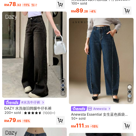
可爱派对造型
78
季新款复古直筒裤阔腿长裤女
100+ sold
RM
.32
-11%
预计
89
RM
.28
-4%
2***0
颜色: 白色 / 尺寸: W26 L32
Beautiful
有帮助
(0)
9***5
颜色: 白色 / 尺寸: W32 L32
It
'
s
looks
like
the
one
l
want
but
the
size
it
was
very
big
on
mebut
like
it
and
it
'
s
cotton
in
material
yeah
am
satisfied
it
will
make
me
to
look
Smart
as
l
want
有帮助
(1)
x***1
颜色: 白色 / 尺寸: W26 L32
Fit:
looks
a
bit
loose
..
not
happy
because
I
brought
the
smaller
23
size
and
too
short
for
my
liking
8
#水洗牛仔裤
有帮助
(0)
DAZY 水洗做旧阔腿牛仔长裤
Anewsta
200+ sold
(1000+)
Anewsta Essential 女生蓝色插袋休
闲时尚阔腿牛仔裤
50+ sold
79
RM
.05
-15%
111
模特穿着:
W26 L32
RM
.35
-15%
身高:
164.0
胸围:
94.0
腰围:
69.0
臀围:
114.0