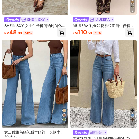
不是你的尺码？ 告诉我们
6
SHEIN SXY
MUSERA
配送到
Malaysia
SHEIN SXY 女士牛仔裤简约时尚休闲
MUSERA 孔雀印花系带直筒牛仔裤酷
日常
女孩街头风格外出穿搭适合冬春夏季
48
110
包邮
RM
.00
-50%
RM
.50
-15%
预计送达:
3-5 工作日
免费退货
货到付款可用 · 安全支付 · 隐私保护
5.00
(9)
查看更多
偏小
尺码标准
偏大
1%
77%
22%
感恩
(1)
质量好
(3)
美丽的
(1)
尺码偏大
(2)
s***a
颜色: 白色 / 尺寸: W32 L32
8
6
It
'
s
nice
and
good
quality
女士优雅高腰阔腿牛仔裤，长款牛仔
#露台冷
有帮助
(1)
裤，纽扣拉链设计，中等弹力，打造
100+ sold
美式辣妹风设计感高腰牛仔裤2025秋