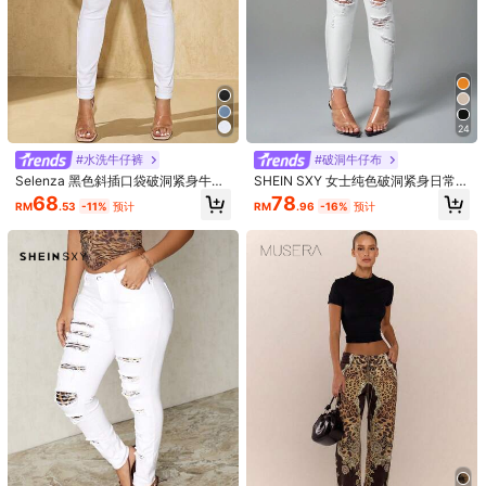
24
#水洗牛仔裤
#破洞牛仔布
Selenza 黑色斜插口袋破洞紧身牛仔
SHEIN SXY 女士纯色破洞紧身日常搭
裤
配牛仔长裤
68
78
RM
.53
-11%
预计
RM
.96
-16%
预计
1/6
38
-53%
RM
.00
RM81.00
Slaydiva 女士牛仔裤简约时尚休闲日常
5.00
(
9
)
尺寸
W26 L32
W28 L32
W30 L32
W32 L32
尺寸指南