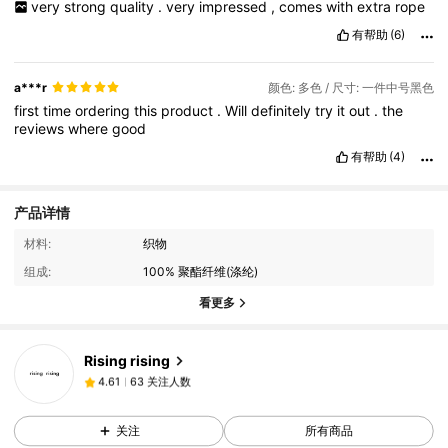
very
strong
quality
.
very
impressed
,
comes
with
extra
rope
有帮助
(6)
a***r
颜色: 多色 / 尺寸: 一件中号黑色
first
time
ordering
this
product
.
Will
definitely
try
it
out
.
the
reviews
where
good
有帮助
(4)
产品详情
63 关注人数
4.61
材料:
织物
组成:
100% 聚酯纤维(涤纶)
63 关注人数
4.61
看更多
63 关注人数
4.61
63 关注人数
4.61
Rising rising
63 关注人数
4.61
k***z
关注了
1天前
63 关注人数
4.61
关注
所有商品
63 关注人数
4.61