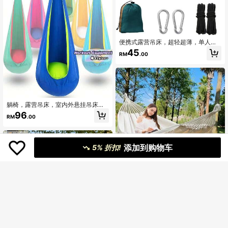
便携式露营吊床，超轻超薄，单人透
气舒适吊床，轻便210T尼龙材质，带
45
RM
.00
收纳袋 – 易于安装，适合露营、旅
行、海滩、后院、露台、徒步旅行、
户外活动 – 单人使用，包含登山扣及
配件
躺椅，露营吊床，室内外悬挂吊床
椅，适用于卧室、花园派对和日常放
96
RM
.00
松。它是开学季全家人的理想礼物。
添加到购物车
5% 折扣!
二合一波西米亚风帆布吊床秋千椅，
户外露营编织流苏秋千吊床架，便携
161
RM
.71
-3%
式室内外花园两用