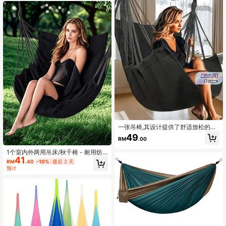
一张吊椅,其设计提供了舒适放松的体
验,让使用者轻轻摇晃其上,享受宁静的
49
RM
.00
时刻。将吊椅放置于户外花园、庭院
或阳台,或某些度假目的地,吊椅是一种
1个室内外两用吊床/秋千椅 - 耐用纺
流行的装饰品,为访客营造了一种无忧
41
织面料，柔软聚酯纤维填充，舒适的
无虑和愉悦的氛围。
RM
.40
-10%
最后 2 天
椭圆形设计，适用于庭院、卧室、宿
预计
舍、花园 - 节日礼物，庭院家具 | 节
日装饰项目 | 结实绳索悬挂，户外庭
院家具