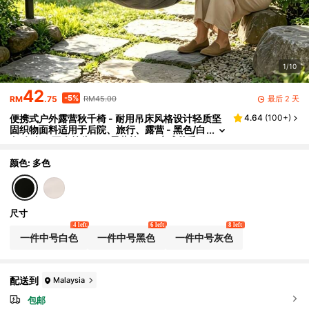
1/10
42
-5%
最后 2 天
RM
.75
RM45.00
便携式户外露营秋千椅 - 耐用吊床风格设计轻质坚
4.64
(
100+
)
固织物面料适用于后院、旅行、露营 - 黑色/白
色/灰色（不含枕头），露营椅，吊床式秋千，
一件休闲吊椅，材质结实耐用，休闲放松吊椅，轻
松安装，折叠收纳旅行必备。
颜色: 多色
尺寸
4 left
6 left
8 left
一件中号白色
一件中号黑色
一件中号灰色
配送到
Malaysia
包邮