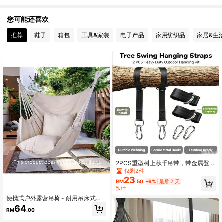
63 关注人数
4.61
您可能还喜欢
63 关注人数
4.61
推荐
鞋子
箱包
工具&家装
电子产品
家用纺织品
家居&生
63 关注人数
4.61
63 关注人数
4.61
2PCS重型树上秋千吊带，带金属登山
扣，耐候涤纶吊床挂带，适用于户外
仅剩2件
后院花园露营秋千椅，易安装树挂式
23
RM
.50
-6%
最后 2 天
悬挂吊绳
预计
便携式户外露营吊椅 - 耐用吊床式设
计,轻便结实的面料,适合后院、旅行、
64
RM
.00
露营使用 - 黑色/白色/灰色(不含枕头),
露营椅,吊床秋千