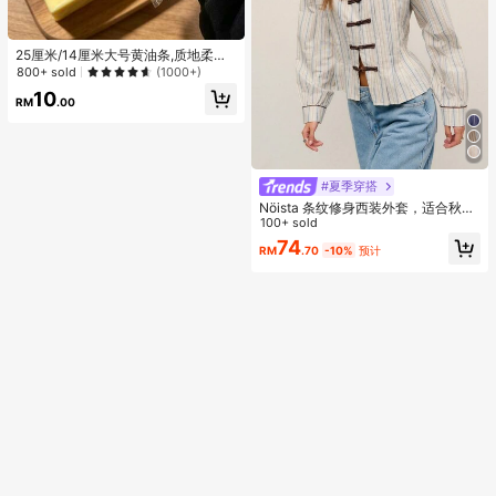
25厘米/14厘米大号黄油条,质地柔软
温暖,有助于缓解压力,适合节日礼物,
800+ sold
(1000+)
有趣可爱的礼品,派对游戏,hen party,
10
hen party用品,派对游戏,饺子挤压玩
RM
.00
具,生日礼物,复活节礼物,万圣节礼物,
圣诞节礼物,派对小礼品,挤压玩具,挤
压玩具,挤压减压玩具，返校季，家居
装饰，家居用品，家庭必备，送女性
的礼物，送男性的礼物，送母亲的礼
#夏季穿搭
物，送父亲的礼物，送祖父的礼物，
Nöista 条纹修身西装外套，适合秋
送祖母的礼物
季，商务休闲、办公室和优雅造型。
100+ sold
74
RM
.70
-10%
预计