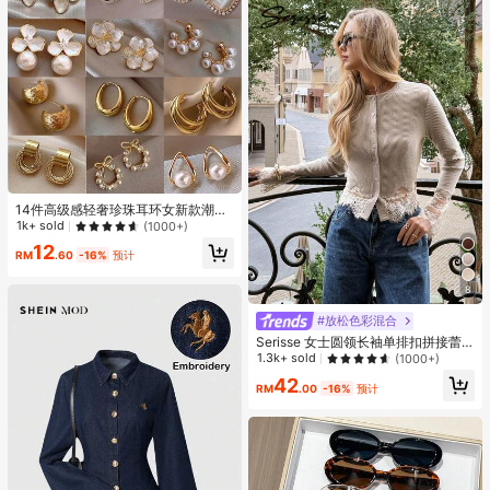
14件高级感轻奢珍珠耳环女新款潮流
耳钉小众设计气质耳饰
1k+ sold
(1000+)
12
RM
.60
-16%
预计
8
#放松色彩混合
Serisse 女士圆领长袖单排扣拼接蕾
丝时尚T恤
1.3k+ sold
(1000+)
42
RM
.00
-16%
预计