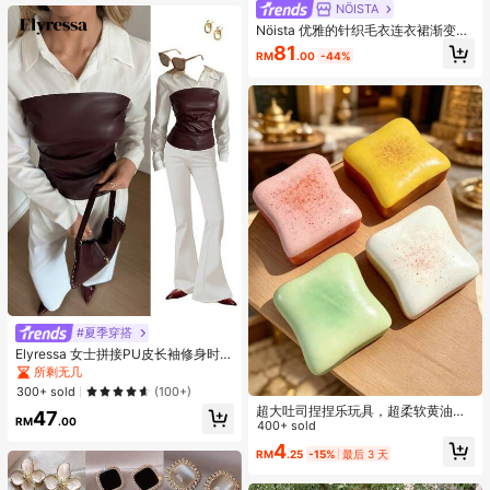
NÖISTA
Nöista 优雅的针织毛衣连衣裙渐变色
调设计,修身长袖,袖口微喇叭,非常适
81
RM
.00
-44%
合春季穿着
#夏季穿搭
Elyressa 女士拼接PU皮长袖修身时尚
衬衫
所剩无几
300+ sold
(100+)
超大吐司捏捏乐玩具，超柔软黄油吐
47
RM
.00
司舒缓解压捏捏玩具，有粉色、黄
400+ sold
色、白色和绿色可选，解压捏捏乐
4
RM
.25
-15%
最后 3 天
—— 是生日与节日礼品的优选、日常
惊喜小礼物