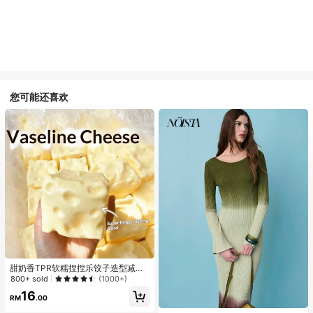
您可能还喜欢
甜奶香TPR软糯捏捏乐饺子造型减压
玩具，5cm可爱趣味挤压舒压摆件，
800+ sold
(1000+)
时尚实用礼物，适合生日、复活节、
16
万圣节、圣诞节及各类派对送礼
RM
.00