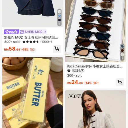
6
SHEIN MOD
SHEIN MOD 女士春秋休闲刺绣细节
喇叭袖牛仔上衣
800+ sold
(1000+)
58
RM
.65
-15%
预计
5
9pcsCasual休闲小框女士眼镜组合Y
2K优雅气质日常百搭海边度假派对送
高回头客
礼
300+ sold
24
RM
.94
-14%
预计