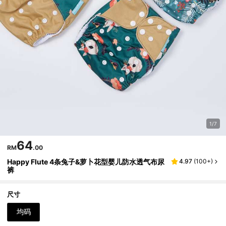
1/7
64
RM
.00
Happy Flute 4条兔子&萝卜花型婴儿防水透气布尿
4.97
(
100+
)
裤
尺寸
均码