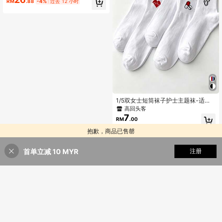
RM
.88
-4%
过去 12 小时
尿布，可重复使用尿布，婴儿隔尿内
裤，轻薄透气柔软舒适，适合宝宝如
厕训练，适合男女宝宝，多种组合，
户外出行等多种场景，新生儿物品清
单
1/5双女士短筒袜子护士主题袜-适合
医生、牙科助理的多色医务人员袜，
高回头客
带有护士心电图案的中性低筒袜，舒
7
RM
.00
适透气耐磨的白色袜子
抱歉，商品已售罄
首单立减 10 MYR
寻找相似
注册