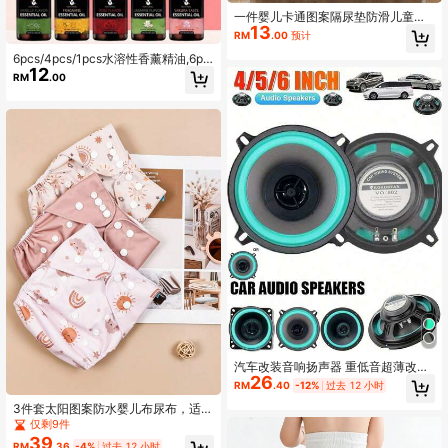
一件婴儿卡通图案隔尿垫防滑儿童水
13
洗宝宝夏季防水可洗月经姨妈垫大尺
RM
.00
预计
寸生理期适合多场景皆可用
6pcs/4pcs/1pcs水溶性香薰精油,6pc
12
s精油礼盒装,10ml水溶性香薰精油,天
RM
.00
然香薰油扩散器,石头加湿器车载香薰
油家用香薰油补充剂,卧室,客厅,薰衣
草，玫瑰，檀香，香薰精油,情人节礼
物
汽车改装音响扬声器 重低音超薄改装
26
喇叭 6/5/4英寸 600W 两分频全频汽
RM
.40
-12%
过去 12 小时
车音响扬声器
3件套太阳图案防水婴儿布尿布，适合
新生儿派对、家庭装饰和礼物
仅剩9件
39
RM
.36
-4%
过去 12 小时