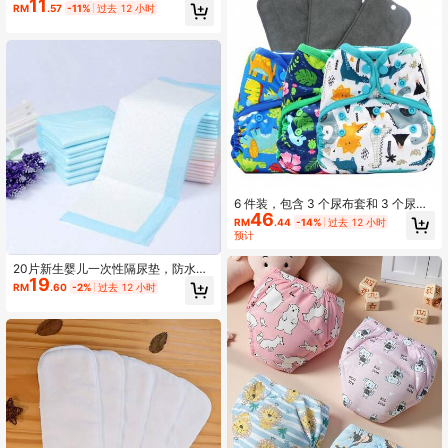
11
裤，简约童趣满印图案，居家日常婴
RM
.57
-11%
过去 12 小时
幼儿隔尿裤（尺码偏小，可根据自身
情况购买大一码）
6 件装，包含 3 个尿布套和 3 个尿布
46
垫，均码婴儿布尿布套，双层防漏设
RM
.44
-14%
过去 12 小时
计，适合婴儿派对、家庭装饰和礼
预计
物。
20片新生婴儿一次性隔尿垫，防水透
19
气便携式尿布更换垫，柔软床垫超强
RM
.60
-2%
过去 12 小时
吸水防水圣诞万圣节礼物