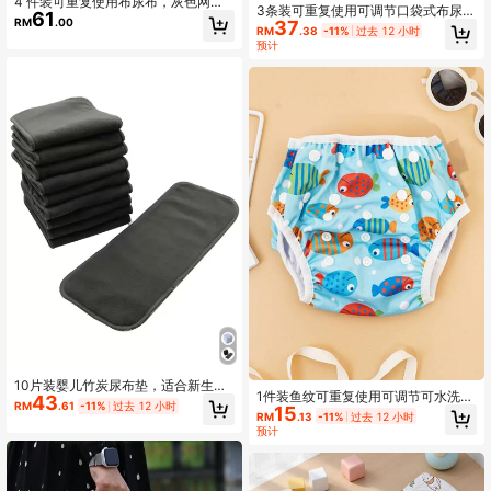
4 件装可重复使用布尿布，灰色网眼
3条装可重复使用可调节口袋式布尿
61
内衬，均码，可调节，可水洗，带口
RM
.00
37
布，绒面内里防水超强吸水，适合3-1
RM
.38
-11%
过去 12 小时
袋尿布套，适合婴儿、新生儿派对、
5公斤宝宝
预计
家庭装饰、礼物
10片装婴儿竹炭尿布垫，适合新生儿
1件装鱼纹可重复使用可调节可水洗婴
43
派对、家庭装饰等场合，也是不错的
RM
.61
-11%
过去 12 小时
15
儿游泳尿布/泳裤/婴儿洗礼/家庭装饰
礼物选择。
RM
.13
-11%
过去 12 小时
礼品
预计