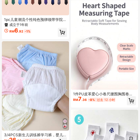
1pc儿童潮流个性纯色预绑领带学院学
校表演舞台狂欢节派对佩戴单色免打
成立于1年前
结松紧带领带适合3-16岁日常节日外
6
RM
.92
-1%
出佩戴
1件PU皮革爱心小卷尺腰围胸围卷尺
7
家用测量布尺-59.06 英寸多功能迷你
RM
.36
-8%
过去 12 小时
尺爱心迷你卷尺1.5米三围腰胸围皮尺
便携式家用测量适用于孕妈 美体 健身
体重管理 潮流户外居家手工必备
3/4PCS新生儿训练裤学习裤，婴儿
26
可水洗薄款夏季学习裤，男童女童布