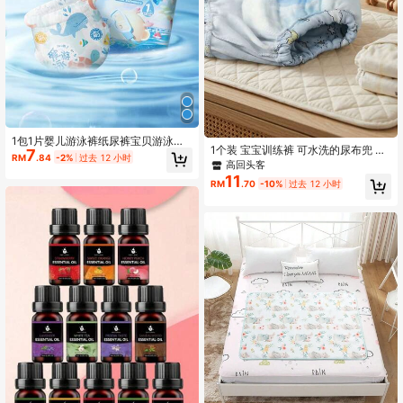
1包1片婴儿游泳裤纸尿裤宝贝游泳穿
1个装 宝宝训练裤 可水洗的尿布兜 宝
7
一次性纸尿裤M、L、XL、XXL、XXX
RM
.84
-2%
过去 12 小时
宝学习戒尿裤 婴儿布尿裤 透气尿裤兜
高回头客
L码
（花色随机发）‌训练裤用于过渡辅
11
RM
.70
-10%
过去 12 小时
助‌：通过比纸尿裤更弱的吸水性，让
宝宝感知尿湿不适，从而主动表达如
厕需求 介于纸尿裤和普通内裤之间 不
能替代纸尿裤