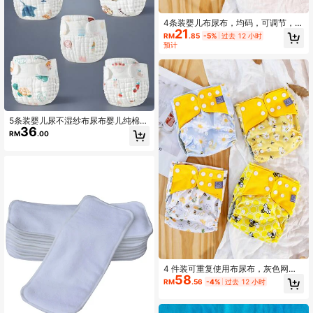
4条装婴儿布尿布，均码，可调节，可
21
水洗，可重复使用，男女宝宝均适用
RM
.85
-5%
过去 12 小时
预计
5条装婴儿尿不湿纱布尿布婴儿纯棉布
36
可水洗宝宝尿戒子新初生儿尿裤尿片
RM
.00
尿介子四季通用
4 件装可重复使用布尿布，灰色网眼
58
内衬，均码，可调节，可水洗，带口
RM
.56
-4%
过去 12 小时
袋尿布套，适合婴儿、新生儿派对、
家庭装饰、礼物