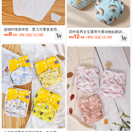
超细纤维尿布垫，婴儿可重复使用尿
四件装男女宝通用卡通动物如厕训练
9
布垫，适用于可洗布尿布，适合婴儿
RM
.30
-7%
过去 12 小时
12
尿裤可重复水洗，可爱狮子猴子北极
RM
.46
-11%
过去 12 小时
派对、家庭装饰和礼物。
熊小狗印花，居家日常婴幼儿隔尿裤