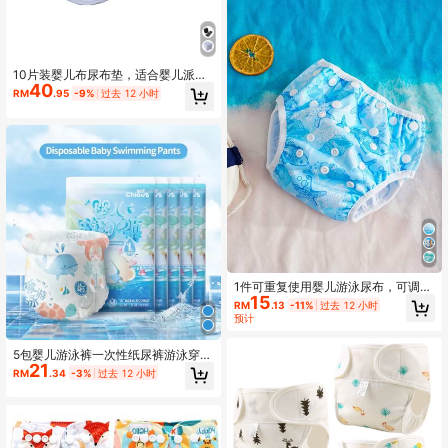
10片装婴儿布尿布垫，适合婴儿派
40
对、家庭装饰和礼物
RM
.95
-9%
过去 12 小时
1件可重复使用婴儿游泳尿布，可调节
15
尿布游泳装，适用于9个月-3岁幼
RM
.13
-11%
过去 12 小时
儿，游泳课用，女婴男婴通用
预计
5包婴儿游泳裤一次性纸尿裤游泳穿
21
M、L、XL、XXL、XXXL码任选
RM
.34
-3%
过去 12 小时