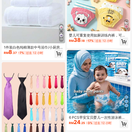
婴儿可重复使用如厕训练内裤，可爱
38
宠物动物印花可清洗厕所训练短裤，
28
RM
.18
-17%
过去 12 小时
适合男婴和女婴，三件装
1件装白色纯棉薄款中号浴巾/小厨房
8
巾/手帕巾，速干吸水，男女通用，四
RM
.37
-7%
过去 12 小时
季适用，适合浴室、旅行、度假、礼
品、学校、居家或酒店
4
6 PCS早安宝贝婴儿一次性游泳裤单
24
片独立包装婴儿游泳纸尿裤
RM
.25
-3%
过去 12 小时