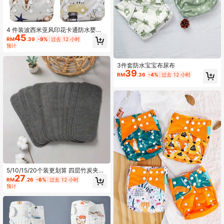
15K 关注人数
4.93
4 件装波西米亚风印花卡通防水婴儿
45
可重复使用布尿布，适合婴儿派对、
RM
.39
-9%
过去 12 小时
家庭装饰和礼物
预计
15K 关注人数
4.93
3件套防水宝宝布尿布
39
RM
.36
-4%
过去 12 小时
15K 关注人数
4.93
5/10/15/20个装更划算 四层竹炭夹层
27
尿垫 灰色白色三层超细竹纤维 去除异
RM
.26
-6%
过去 12 小时
味可洗尿片 天然材质可重复使用 柔软
预计
亲肤易清洁 宝宝瞬吸隔尿片 柔软的尿
布，圣诞节万圣节感恩节复活节新年
礼物