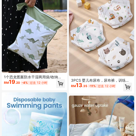
1个恐龙图案防水干湿两用袋/收纳
3PCS 婴儿布尿布，尿布裤，训练
19
袋，适用于婴儿尿布、泳衣等湿衣
RM
.20
-4%
过去 12 小时
13
裤，学习内裤，可重复使用婴儿游泳
服，也可用于婴儿洗礼、家庭装饰或
RM
.35
-11%
过去 12 小时
尿布 可调节 易洗 可重复使用游泳尿
作为礼物。
布 ,男童女童柔软拉拉裤， 适用于男
宝宝和女宝宝