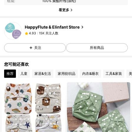
组成:
100% 聚酯纤维(涤纶)
15K 关注人数
4.93
看更多
HappyFlute & Elinfant Store
15K 关注人数
4.93
n***8
支付了
1天前
关注
所有商品
15K 关注人数
4.93
您可能还喜欢
15K 关注人数
4.93
推荐
儿童
家居&生活
家用纺织品
內衣&睡衣
工具&家装
15K 关注人数
4.93
15K 关注人数
4.93
15K 关注人数
4.93