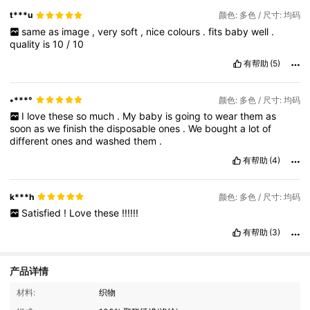
t***u
颜色: 多色 / 尺寸: 均码
same
as
image
,
very
soft
,
nice
colours
.
fits
baby
well
.
quality
is
10
/
10
有帮助
(5)
•***°
颜色: 多色 / 尺寸: 均码
I
love
these
so
much
.
My
baby
is
going
to
wear
them
as
soon
as
we
finish
the
disposable
ones
.
We
bought
a
lot
of
different
ones
and
washed
them
.
有帮助
(4)
k***h
颜色: 多色 / 尺寸: 均码
Satisfied
!
Love
these
!!!!!!
有帮助
(3)
产品详情
15K 关注人数
4.93
材料:
织物