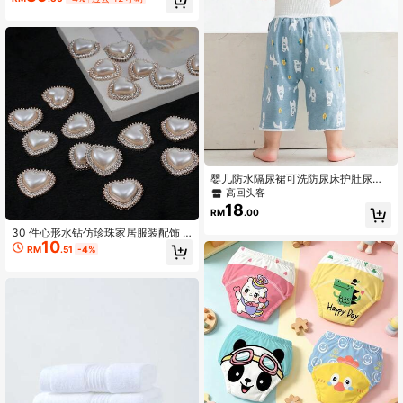
婴儿防水隔尿裙可洗防尿床护肚尿布
裤
高回头客
18
RM
.00
30 件心形水钻仿珍珠家居服装配饰 D
10
IY 珠宝配饰
RM
.51
-4%