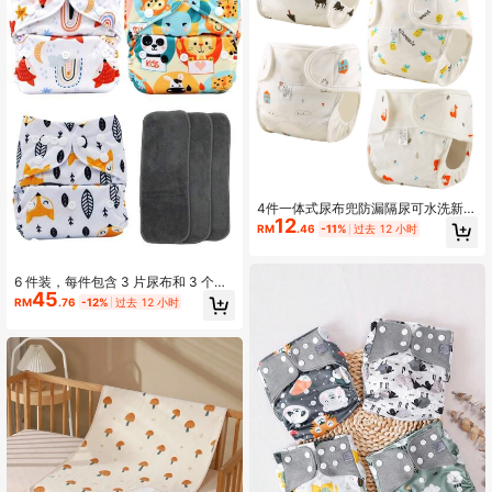
4件一体式尿布兜防漏隔尿可水洗新生
12
婴儿尿布裤防漏宝宝固定裤，婴儿可
RM
.46
-11%
过去 12 小时
重复使用尿布 内裤 防漏婴儿尿布 儿
童训练裤 布质可洗透气的尿布更换
6 件装，每件包含 3 片尿布和 3 个尿
45
垫，适合婴儿派对、家庭装饰和礼物
RM
.76
-12%
过去 12 小时