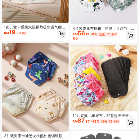
1条儿童卡通防水隔尿垫吸水透气贴身
4片装婴儿布尿布，均码，可调节，可
19
不起球不掉毛纯棉防水垫四季通用
56
水洗，可重复使用，男女宝宝通用
RM
.00
预计
RM
.12
-8%
过去 12 小时
预计
12片装婴儿布尿布，配有超细纤维尿
87
垫，适合作为感恩节礼物
RM
.87
-13%
过去 12 小时
3件装男宝卡通恐龙小熊如厕训练尿