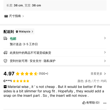
长度
:
36 cm
宽度
:
36 cm
尺寸指南
配送到
Malaysia
包邮
预计送达:
3-5 工作日
此类别中的商品不可退货或换货
货到付款可用 · 安全支付 · 隐私保护
4.97
(100+)
查看更多
C***l
颜色: 多色 / 尺寸: 均码
Material
wise
,
it
'
s
not
cheap
.
But
it
would
be
better
if
the
sides
is
a
bit
slimmer
for
snug
fit
.
Hopefully
,
they
would
add
a
snap
on
the
insert
part
.
So
,
the
insert
will
not
move
.
有帮助
(0)