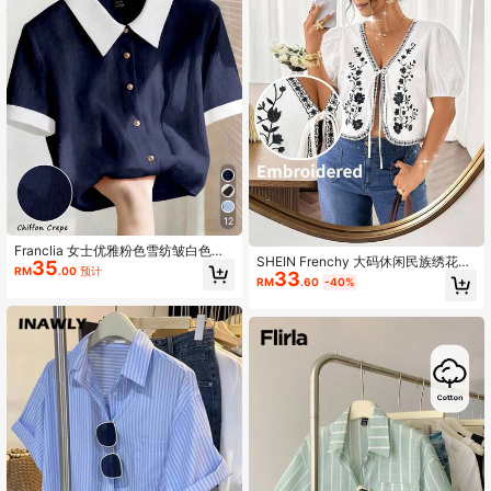
12
Franclia 女士优雅粉色雪纺皱白色翻
SHEIN Frenchy 大码休闲民族绣花图
35
领宽松短袖衬衫
RM
.00
预计
33
案泡泡袖绑带开襟衬衫
RM
.60
-40%