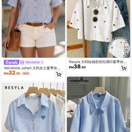
174K 关注人数
4.84
174K 关注人数
4.84
174K 关注人数
4.84
Resyla 大码短袖前排扣满印夏季休闲
Velvienne
38
百搭衬衫
RM
.00
Velvienne Juhart 大码女士夏季休闲
174K 关注人数
4.84
32
简约棉质条纹衬衫，搭配翻折袖口，
RM
.50
-35%
木扣装饰，适合日常通勤穿着