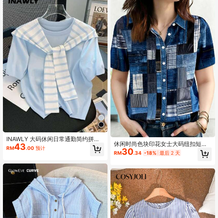
INAWLY 大码休闲日常通勤简约拼色
休闲时尚色块印花女士大码纽扣短袖
43
短袖T恤
RM
.00
预计
30
衬衫开襟上衣
RM
.34
-18%
最后 2 天