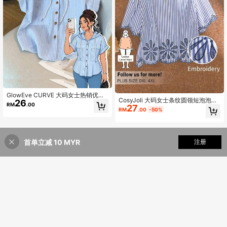
GlowEve CURVE 大码女士热销优雅
CosyJoli 大码女士条纹圆领短泡泡袖
26
简约休闲连肩袖短袖连帽单排扣条纹
RM
.00
27
休闲衬衫
衬衫，胸前大口袋设计，适合日常通
RM
.00
-50%
勤，显瘦百搭，外出聚会拍照游玩穿
搭衬衫
首单立减 10 MYR
添加到购物车
注册
35% 折扣!