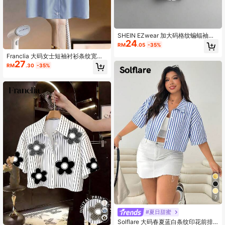
SHEIN EZwear 加大码格纹蝙蝠袖衬
24
衫，夏季
RM
.05
-35%
Franclia 大码女士短袖衬衫条纹宽松
27
百搭休闲蝴蝶结刺短款
RM
.30
-35%
7
#夏日甜蜜
Solflare 大码春夏蓝白条纹印花前排