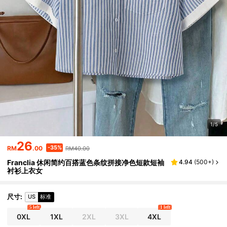
1/5
26
-35%
RM
.00
RM40.00
Franclia 休闲简约百搭蓝色条纹拼接净色短款短袖
4.94
(
500+
)
衬衫上衣女
尺寸
:
US
标准
5 left
1 left
0XL
1XL
2XL
3XL
4XL