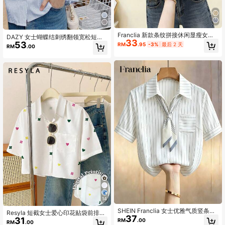
Franclia 新款条纹拼接休闲显瘦女士
DAZY 女士蝴蝶结刺绣翻领宽松短袖
33
衬衫
53
衬衫春夏
RM
.95
-3%
最后 2 天
RM
.00
14
SHEIN Franclia 女士优雅气质竖条纹
Resyla 短截女士爱心印花贴袋前排扣
37
飘带短袖衬衫女春夏新款通勤缎面上
31
休闲短袖衬衫
RM
.00
RM
.00
衣百搭显瘦翻领职业衬衣