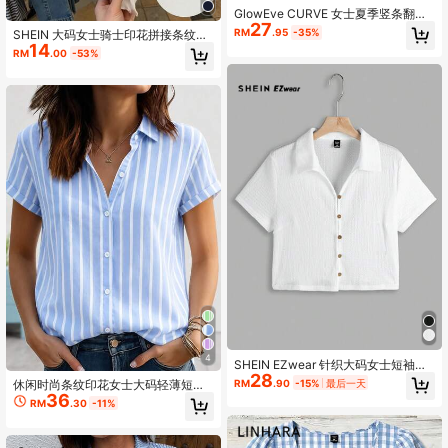
GlowEve CURVE 女士夏季竖条翻领
27
金属扣通勤简约干练短袖衬衫 适用于
RM
.95
-35%
SHEIN 大码女士骑士印花拼接条纹短
日常通勤 周末市集 轻商务约谈
14
袖休闲圆领T恤
RM
.00
-53%
4
SHEIN EZwear 针织大码女士短袖开
28
襟T恤
RM
.90
-15%
最后一天
休闲时尚条纹印花女士大码轻薄短袖
36
衬衫开襟上衣
RM
.30
-11%