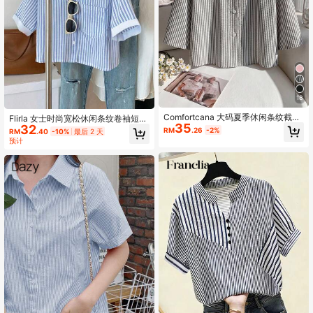
18
Comfortcana 大码夏季休闲条纹截短
Flirla 女士时尚宽松休闲条纹卷袖短袖
35
衬衫
32
衬衫，亚麻面料女式衬衫
RM
.26
-2%
RM
.40
-10%
最后 2 天
预计