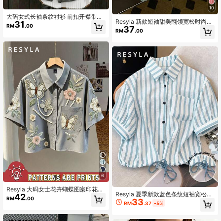
10
大码女式长袖条纹衬衫 前扣开襟带口
Resyla 新款短袖甜美翻领宽松时尚女
31
袋上衣
RM
.00
37
士衬衫
RM
.00
6
Resyla 大码女士花卉蝴蝶图案印花短
Resyla 夏季新款蓝色条纹短袖宽松衬
42
袖口袋单排扣上衣
RM
.00
33
衫
RM
.37
-5%