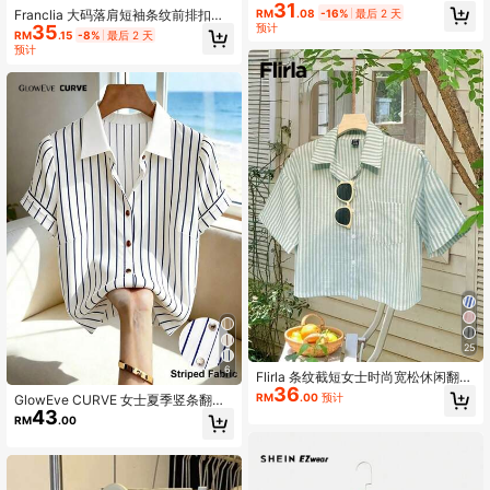
31
扣短袖衬衫
RM
.08
-16%
最后 2 天
Franclia 大码落肩短袖条纹前排扣花
预计
35
卉装饰衬衫
RM
.15
-8%
最后 2 天
预计
25
6
Flirla 条纹截短女士时尚宽松休闲翻袖
36
口短袖衬衫
RM
.00
预计
GlowEve CURVE 女士夏季竖条翻领
43
金属扣通勤简约干练短袖衬衫 适用于
RM
.00
日常通勤 周末市集 轻商务约谈