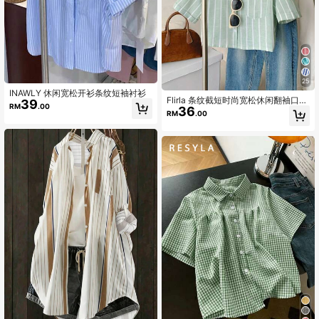
25
INAWLY 休闲宽松开衫条纹短袖衬衫
Flirla 条纹截短时尚宽松休闲翻袖口短
39
RM
.00
36
袖女士衬衫
RM
.00