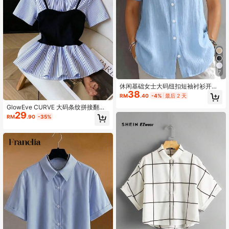
7
休闲基础女士大码纽扣短袖衬衫开襟
38
上衣
RM
.40
-4%
最后 2 天
GlowEve CURVE 大码条纹拼接翻领
29
收腰假两件女士衬衫
RM
.90
-35%