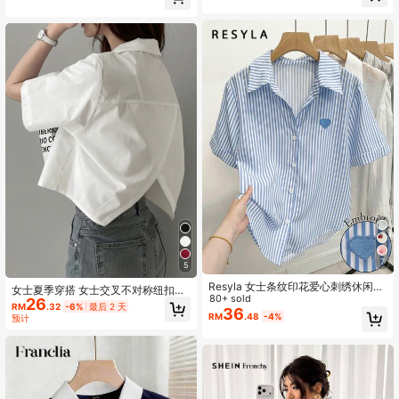
7
5
Resyla 女士条纹印花爱心刺绣休闲短
女士夏季穿搭 女士交叉不对称纽扣休
袖衬衫
80+ sold
26
闲衬衫时尚休闲
RM
.32
-6%
最后 2 天
36
RM
.48
-4%
预计