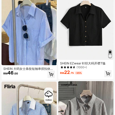
SHEIN EZwear 针织大码开襟T恤
(1000+)
SHEIN 大码女士条纹短袖单排扣休闲
22
46
宽松衬衫
RM
.75
-35%
RM
.00