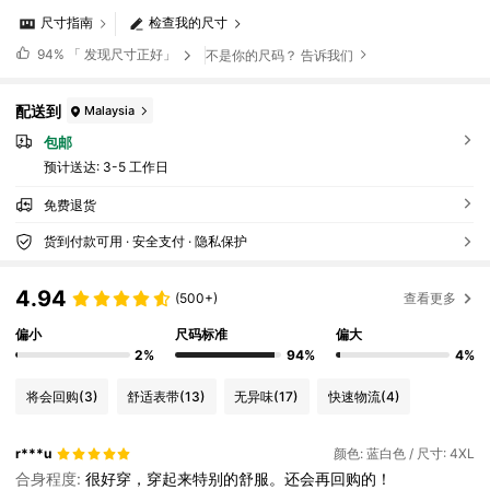
尺寸指南
检查我的尺寸
94%
「 发现尺寸正好」
不是你的尺码？ 告诉我们
配送到
Malaysia
包邮
预计送达:
3-5 工作日
免费退货
货到付款可用 · 安全支付 · 隐私保护
4.94
(500+)
查看更多
偏小
尺码标准
偏大
2%
94%
4%
将会回购
(3)
舒适表带
(13)
无异味
(17)
快速物流
(4)
r***u
颜色: 蓝白色 / 尺寸: 4XL
合身程度:
很好穿，穿起来特别的舒服。还会再回购的！