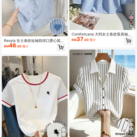
18
Comfortcana 大码女士条纹落肩袖单
37
排扣休闲宽松衬衫
RM
.00
预计
Resyla 女士条纹短袖前排口爱心装饰
46
夏季休闲衬衫
RM
.00
预计
6