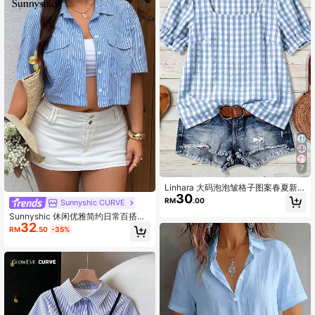
7
Linhara 大码泡泡皱格子图案春夏新
30
款方领泡泡袖短袖休闲宽松度假日常
RM
.00
Sunnyshic CURVE
穿搭上衣女士衬衫
Sunnyshic 休闲优雅简约日常百搭通
32
勤法式学院真口袋蓝白上衣宽松显瘦
RM
.50
-35%
着遮肉短袖夏季开门襟扣子大码女士
衬衫