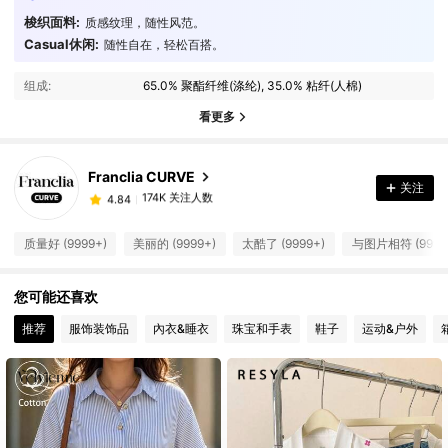
梭织面料:
质感纹理，随性风范。
Casual休闲:
随性自在，轻松百搭。
174K 关注人数
4.84
组成:
65.0% 聚酯纤维(涤纶), 35.0% 粘纤(人棉)
看更多
174K 关注人数
4.84
Franclia CURVE
174K 关注人数
4.84
关注
l***s
支付了
1天前
质量好 (9999+)
美丽的 (9999+)
太酷了 (9999+)
与图片相符 (9999
174K 关注人数
4.84
您可能还喜欢
174K 关注人数
4.84
推荐
服饰装饰品
內衣&睡衣
珠宝和手表
鞋子
运动&户外
174K 关注人数
4.84
174K 关注人数
4.84