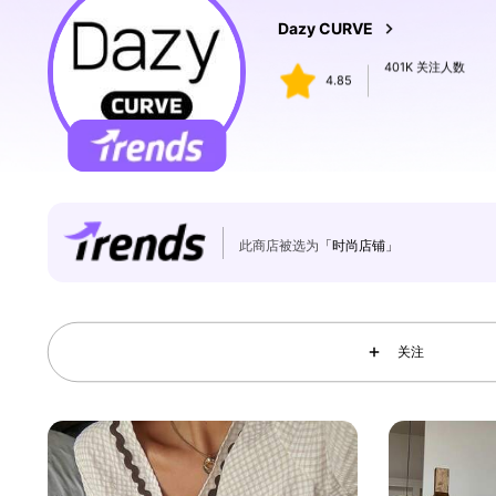
401K 关注人数
4.85
Dazy CURVE
a***h
支付了
1天前
401K 关注人数
此商店被选为
「时尚店铺」
4.85
关注
401K 关注人数
4.85