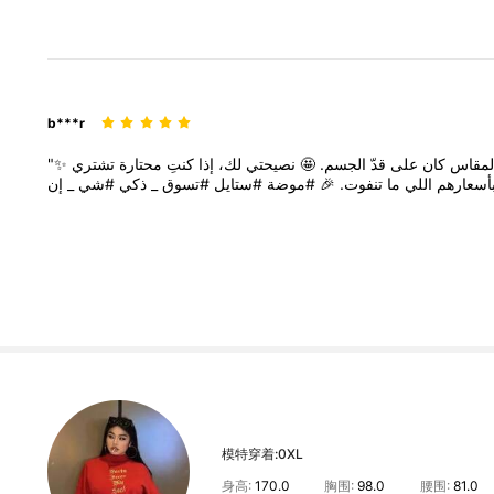
b***r
"✨
تشتري
محتارة
كنتِ
إذا
لك،
نصيحتي
🤩
الجسم.
قدّ
على
كان
لمقاس
_
#شي
ذكي
_
#تسوق
#ستايل
#موضة
🎉
تنفوت.
ما
اللي
أسعارهم
模特穿着:
0XL
身高:
170.0
胸围:
98.0
腰围:
81.0