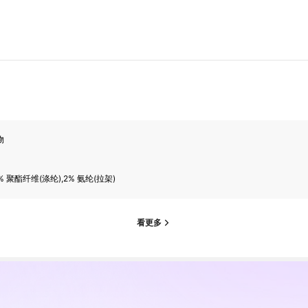
物
% 聚酯纤维(涤纶),2% 氨纶(拉架)
看更多