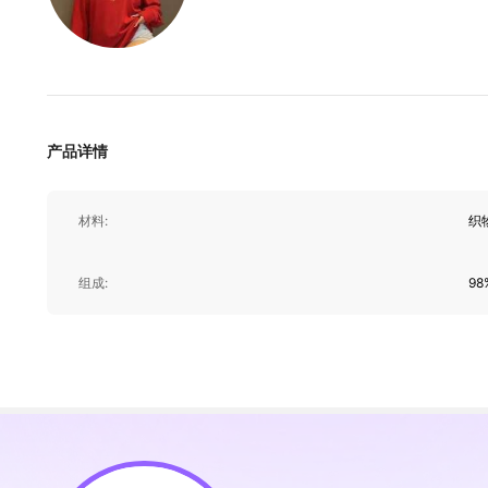
401K 关注人数
4.85
产品详情
材料:
织
401K 关注人数
组成:
98
4.85