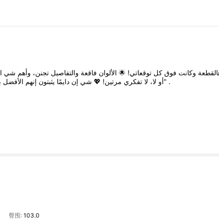
ا
شي
وأهم
تجنن،
والتفاصيل
فاقعة
الألوان
🌟
توقعاتي!
كل
فوق
وكانت
القطعة
ب
الأفضل
إنهم
يثبتون
دايمًا
إن
شي
💖
مرتين!
تفكري
لا
لا،
أو
إن"
.
臀围:
103.0