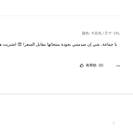
颜色: 卡其色 / 尺寸: 3XL
ه
اشتريت
😍
السعر!
مقابل
منتجاتها
بجودة
صدمتني
إن
شي
جماعة،
يا
有帮助
(0)