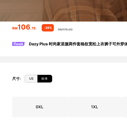
106
-39%
RM
.75
RM175.00
Dazy Plus 时尚家居服两件套格纹宽松上衣裤子可外
尺寸
:
US
标准
0XL
1XL