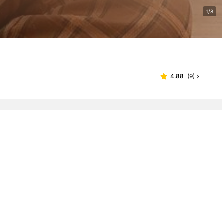
1/8
4.88
(
9
)