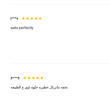
j***s
suits
perfectly
2***2
تخفه
ماتريال
خطيره
حلوه
اوي
ع
الطبيعه