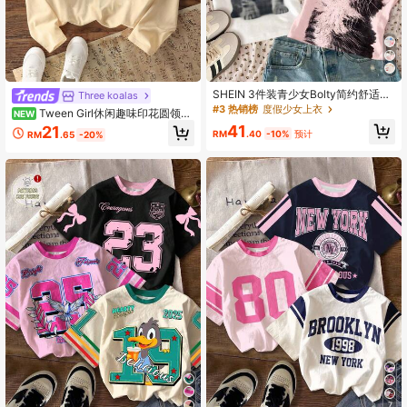
48K 关注人数
4.95
48K 关注人数
4.95
SHEIN 3件装青少女Bolty简约舒适圆
Three koalas
领长袖T恤套装,白色、黑色、奶油粉
#3 热销榜
度假少女上衣
Tween Girl休闲趣味印花圆领套
NEW
色,印有可爱猫咪图案,适合分层穿搭,
头长袖T恤秋冬季上衣
48K 关注人数
4.95
41
21
适合秋冬外出,舒适易穿,时尚休闲,图
RM
.40
-10%
预计
RM
.65
-20%
案T恤,返校,秋季服饰,学生装,秋季新
款,可爱图案T恤,猫咪图案T恤,可爱T
恤
7