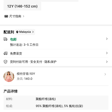
12Y
(146-152 cm)
尺寸指南
配送到
Malaysia
包邮
预计送达:
3-5 工作日
免费退货
货到付款可用 · 安全支付 · 隐私保护
模特穿着:
10Y
身高:
140.0
产品详情
48K 关注人数
4.95
材料:
聚酯纤维(涤纶)
组成:
95% 聚酯纤维(涤纶), 5% 氨纶(拉架)
48K 关注人数
4.95