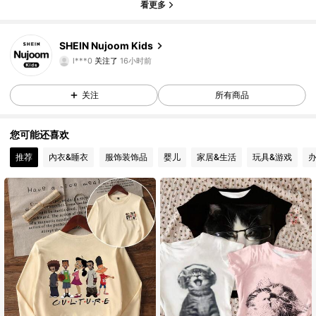
看更多
48K 关注人数
4.95
SHEIN Nujoom Kids
l***0
关注了
16小时前
48K 关注人数
4.95
关注
所有商品
48K 关注人数
4.95
您可能还喜欢
推荐
內衣&睡衣
服饰装饰品
婴儿
家居&生活
玩具&游戏
48K 关注人数
4.95
48K 关注人数
4.95
48K 关注人数
4.95