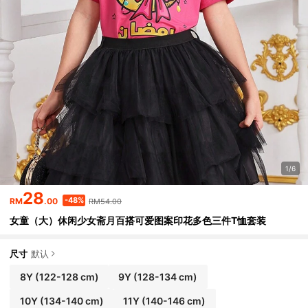
1/6
28
-48%
RM
.00
RM54.00
女童（大）休闲少女斋月百搭可爱图案印花多色三件T恤套装
尺寸
默认
8Y
(122-128 cm)
9Y
(128-134 cm)
10Y
(134-140 cm)
11Y
(140-146 cm)