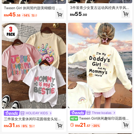
3件装青少女复古运动风经典大学风白
Tween Girl 休闲简约甜美蝴蝶结，英
色、浅粉色、海军蓝简约休闲短袖圆
文数字23印花，图文数字25鸽子图
55
45
RM
.00
RM
.58
-14%
预计
领T恤,夏季舒适,秋季分层,适合儿童,时
案，数字19加卡通动物图案，甜酷学
尚休闲,儿童图案T恤,返校,秋季服装,校
院时尚运动风，短袖圆领T恤多件装适
园风
合夏季3件装
Three koalas
HOLIDAY KIDS
Tween Girl休闲趣味印花圆领套
三件装女大童休闲印花圆领套头短袖T
NEW
头长袖T恤秋冬季上衣
恤夏季学生年轻童装-色彩缤纷的T恤
21
31
RM
.57
-20%
RM
.85
-9%
预计
衫为每个孩子带来欢乐和幸福！