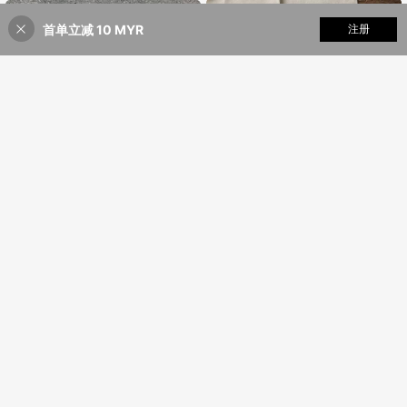
首单立减 10 MYR
添加到购物车
注册
48% 折扣!
SHEIN 3件套青少年女孩复古街头风
Sunny Pure KIDS
格图案T恤,修身圆领短袖T恤,舒适休
40
3件装青少女圆领短袖T恤,不同颜色,
RM
.42
-14%
闲适合夏季,采用多巴胺、复古红、亮
每件印有蝴蝶结图案,简单休闲T恤套
34
黄色设计,适合舒适轻松的秋季分层穿
RM
.56
-4%
装
搭,时尚儿童休闲服,返校季,男孩运动
衫,男孩夏季背心,儿童运动上衣,男孩
无袖上衣,男孩运动服套装