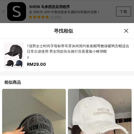
SHEIN 马来西亚应用程序
×
下载
在 SHEIN APP 中查找更多专属折扣和额外优惠！
(3,350)
寻找相似
1顶男女士时尚字母标带耳罩休闲简约爸爸帽弯檐保暖鸭舌帽适合
日常出游使用 男女同款街头骑行百搭显脸小棒球帽
A
RM29.00
相似商品