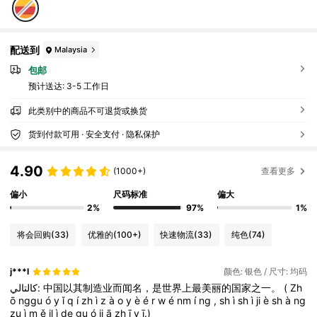
配送到
Malaysia
包邮
预计送达:
3-5 工作日
此类别中的商品不可退货或换货
货到付款可用 · 安全支付 · 隐私保护
4.90
(1000+)
查看更多
偏小
尺码标准
偏大
2%
97%
1%
将会回购
(33)
优雅的
(100+)
快速物流
(33)
纯色
(74)
j***l
颜色: 银色 / 尺寸: 均码
كالتالي:
中国以其制造业而闻名，是世界上最美丽的国家之一。
(
Zh
ō
nggu
ó
y
ǐ
q
í
zh
ì
z
à
o
y
è
é
r
w
é
nm
í
ng
,
sh
ì
sh
ì
ji
è
sh
à
ng
zu
ì
m
ě
il
ì
de
gu
ó
ji
ā
zh
ī
y
ī.)