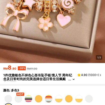
1/3
8
-20%
RM
.80
RM11.00
1件优雅银色不掉色心形吊坠手链 情人节 周年纪
4.90
(
1000+
)
念及日常时尚的完美选择合适日常生活佩戴
节日送礼
颜色: 多色3