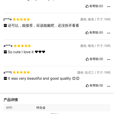
有帮助
(0)
j***n
颜色: 银色 / 尺寸: 均码
还可以，能接受，应该能戴吧，还没拆开看看
有帮助
(0)
a***z
颜色: 银色 / 尺寸: 均码
So
cute
I
love
it
❤️❤️❤️
有帮助
(5)
s***l
颜色: 款式三 / 尺寸: 均码
It
was
very
beautiful
and
good
quality
😊😊
有帮助
(5)
产品详情
3K 关注人数
4.83
材料:
锌合金