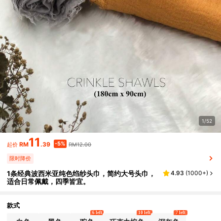
1/52
11
-5%
RM
.39
RM12.00
起价
限时降价
1条经典波西米亚纯色绉纱头巾，简约大号头巾，
4.93
(
1000+
)
适合日常佩戴，四季皆宜。
款式
6 left
10 left
7 left