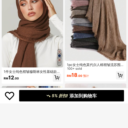
22
1pc女士纯色莫代尔人棉褶皱流苏围巾
日常休闲头巾防晒保暖披肩hijab
100+ sold
1件女士纯色褶皱穆斯林女性基础款经
18
典素色头巾包头围巾
RM
.00
预计
12
RM
.00
添加到购物车
5% 折扣!