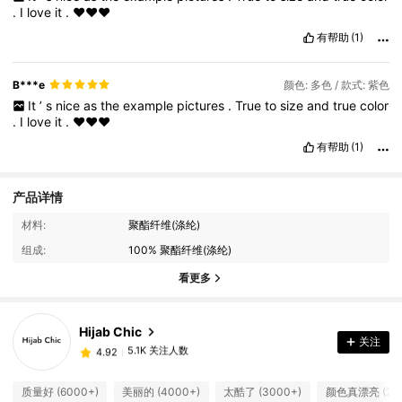
.
I
love
it
.
❤️❤️❤️
有帮助
(1)
B***e
颜色: 多色 / 款式: 紫色
It
’
s
nice
as
the
example
pictures
.
True
to
size
and
true
color
.
I
love
it
.
❤️❤️❤️
有帮助
(1)
产品详情
材料:
聚酯纤维(涤纶)
5.1K 关注人数
4.92
组成:
100% 聚酯纤维(涤纶)
看更多
5.1K 关注人数
4.92
Hijab Chic
关注
5.1K 关注人数
4.92
j***l
支付了
1天前
质量好 (6000+)
美丽的 (4000+)
太酷了 (3000+)
颜色真漂亮 (200