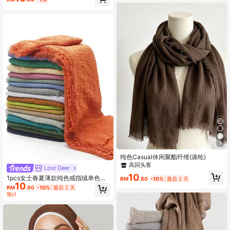
日常舒适时尚女士围巾
5
纯色Casual休闲聚酯纤维(涤纶)
高回头客
Lost Deer
10
1pcs女士春夏薄款纯色戒指绒单色拆
RM
.80
-10%
最后 2 天
10
须压皱围巾透气保暖包头巾披肩
RM
.80
-10%
最后 2 天
预计