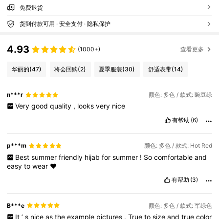
免费退货
货到付款可用 · 安全支付 · 隐私保护
4.93
(1000+)
查看更多
华丽的
(47)
将会回购
(2)
夏季服装
(30)
舒适表带
(14)
n***r
颜色: 多色 / 款式: 豌豆绿
Very
good
quality
,
looks
very
nice
有帮助
(6)
p***m
颜色: 多色 / 款式: Hot Red
Best
summer
friendly
hijab
for
summer
!
So
comfortable
and
easy
to
wear
❤️
有帮助
(3)
B***e
颜色: 多色 / 款式: 军绿色
It
’
s
nice
as
the
example
pictures
.
True
to
size
and
true
color