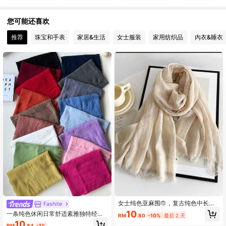
5.1K 关注人数
4.92
您可能还喜欢
5.1K 关注人数
4.92
推荐
珠宝和手表
家居&生活
女士服装
家用纺织品
內衣&睡衣
5.1K 关注人数
4.92
5.1K 关注人数
4.92
5.1K 关注人数
4.92
5.1K 关注人数
4.92
5.1K 关注人数
4.92
女士纯色亚麻围巾，复古纯色中长围
Fashite
巾，可作装饰长披肩搭
10
一条纯色休闲日常舒适素雅独特经典
RM
.80
-10%
最后 2 天
春秋新款百搭沙滩海边包头防晒好看
5.1K 关注人数
4.92
10
RM
.84
-1%