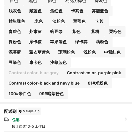
白色
黑色
驼色
巧克力棕色
深灰色
浅灰色
藏蓝色
酒红色
卡其色
雾霾蓝色
枯玫瑰色
米色
淡粉色
宝蓝色
卡其
青碧色
芥末黄
豌豆绿
紫色
紫粉
栗棕色
裸粉色
摩卡棕
苹果酒色
绿卡其
藕粉色
深雾蓝
薰衣草紫色
珊瑚粉色
浅粉色
中紫红色
豆绿色
摩卡色
浅藏蓝色
Contrast color-blue gray
Contrast color-purple pink
Contrast color-black and navy blue
81#米粉色
100#米白色
99#暗紫粉色
配送到
Malaysia
包邮
预计送达:
3-5 工作日