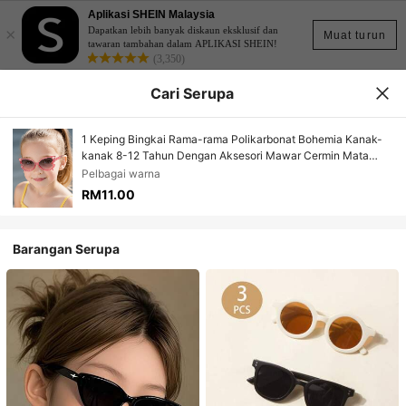
Aplikasi SHEIN Malaysia
×
Dapatkan lebih banyak diskaun eksklusif dan
Muat turun
tawaran tambahan dalam APLIKASI SHEIN!
(3,350)
Cari Serupa
1 Keping Bingkai Rama-rama Polikarbonat Bohemia Kanak-
kanak 8-12 Tahun Dengan Aksesori Mawar Cermin Mata
Fesyen Untuk Luar
Pelbagai warna
RM11.00
Barangan Serupa