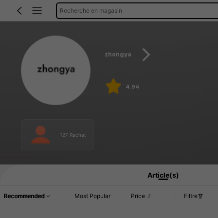
Recherche en magasin
zhongya
4.94
127 Rachat
Article(s)
Recommended
Most Popular
Price
Filtre