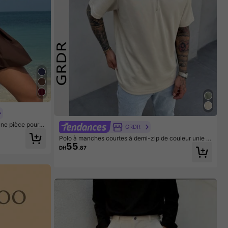
ne pièce pour f
GRDR
rlet froncé, po
Polo à manches courtes à demi-zip de couleur unie p
55
our hommes GRDR, polyvalent et décontracté chic
DH
.87