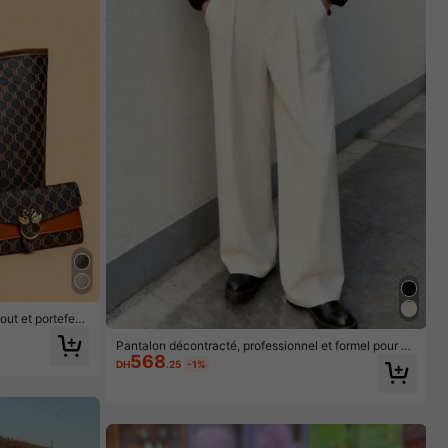
ut et portefeuil
 à main mode gra
Pantalon décontracté, professionnel et formel pour ho
en
568
mmes, pantalon de costume minimaliste et polyvalent
DH
.25
-1%
à la mode