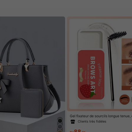
Gel fixateur de sourcils longue tenue, 
mperméable à l'eau et transparente po
Clients très fidèles
88