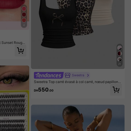
4
 Sunset Rouge
llage Pour Fem
21
Sweetra
Sweetra Top carré évasé à col carré, nœud papillon e
t imprimé léopard décontracté pour femmes, été
550
DH
.00