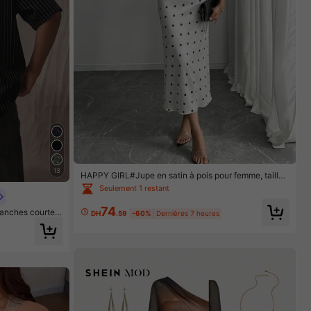
13
HAPPY GIRL#Jupe en satin à pois pour femme, taille
élastique, douce et confortable, style bohème élégant
Seulement 1 restant
et décontracté, polyvalente pour le printemps et l'été,
tenue pour la plage, les vacances, les voyages quotid
74
anches courtes
iens et l'aéroport
DH
.59
-60%
Dernières 7 heures
cain avec impri