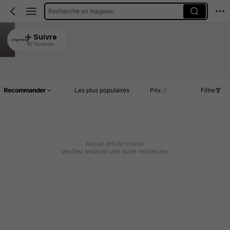
Recherche en magasin
xing meng
Suivre
60 Suiveurs
4.94
Article(s)
Commentaires
Recommander
Les plus populaires
Prix
Filtre
Aucun article trouvé
Veuillez essayer une autre recherche.