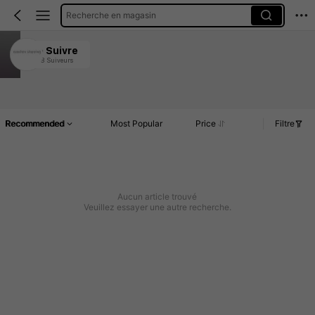
Recherche en magasin
xiaochen shopping
Suivre
18 Suiveurs
4.91
Article(s)
Commentaires
Recommended
Most Popular
Price
Filtre
Aucun article trouvé
Veuillez essayer une autre recherche.